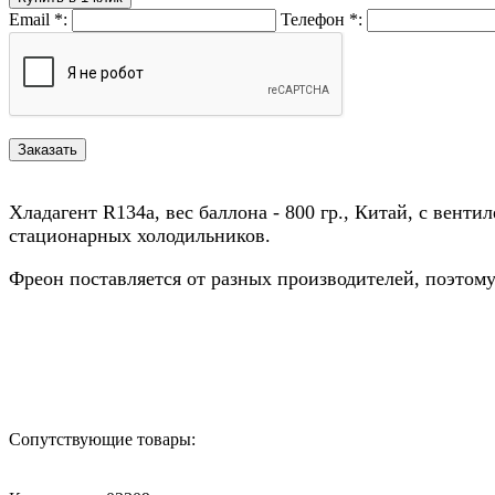
Email
*
:
Телефон
*
:
Хладагент R134a, вес баллона - 800 гр., Китай, с венти
стационарных холодильников.
Фреон поставляется от разных производителей, поэтом
Назад в выбранную категорию
Сопутствующие товары: