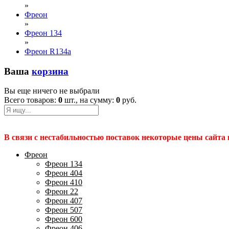
»
Фреон
»
Фреон 134
»
Фреон R134a
Ваша
корзина
Вы еще ничего не выбрали
Всего товаров:
0
шт., на сумму:
0
руб.
В связи с нестабильностью поставок некоторые цены сайта
Фреон
Фреон 134
Фреон 404
Фреон 410
Фреон 22
Фреон 407
Фреон 507
Фреон 600
Фреон 406