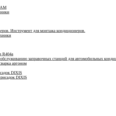
TEAM
хники
еров. Инструмент для монтажа кондиционеров.
ехники
в R404a
у обслуживанию заправочных станций для автомобильных конди
сварка аргоном
исадок DIXIS
присадок DIXIS