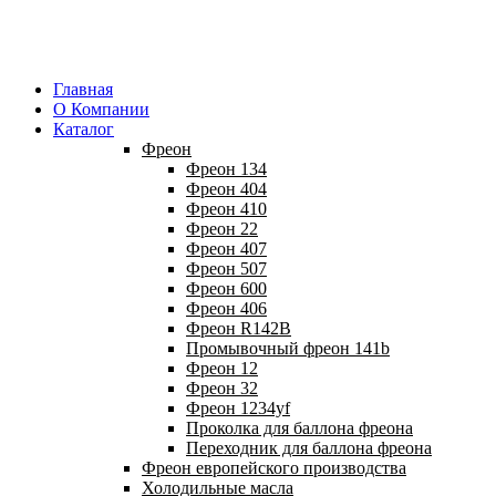
Главная
О Компании
Каталог
Фреон
Фреон 134
Фреон 404
Фреон 410
Фреон 22
Фреон 407
Фреон 507
Фреон 600
Фреон 406
Фреон R142B
Промывочный фреон 141b
Фреон 12
Фреон 32
Фреон 1234yf
Проколка для баллона фреона
Переходник для баллона фреона
Фреон европейского производства
Холодильные масла