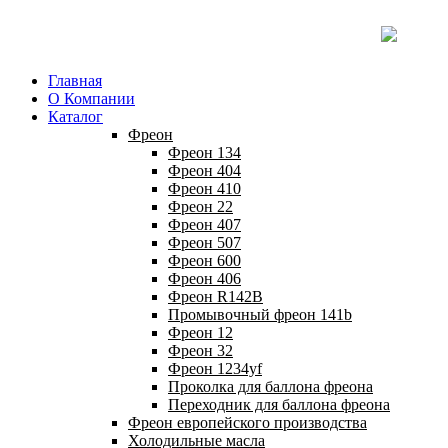
Главная
О Компании
Каталог
Фреон
Фреон 134
Фреон 404
Фреон 410
Фреон 22
Фреон 407
Фреон 507
Фреон 600
Фреон 406
Фреон R142B
Промывочный фреон 141b
Фреон 12
Фреон 32
Фреон 1234yf
Проколка для баллона фреона
Переходник для баллона фреона
Фреон европейского производства
Холодильные масла