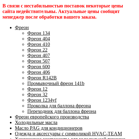
В связи с нестабильностью поставок некоторые цены
сайта недействительны. Актуальные цены сообщит
менеджер после обработки вашего заказа.
Фреон
Фреон 134
Фреон 404
Фреон 410
Фреон 22
Фреон 407
Фреон 507
Фреон 600
Фреон 406
Фреон R142B
Промывочный фреон 141b
Фреон 12
Фреон 32
Фреон 1234yf
Проколка для баллона фреона
Переходник для баллона фреона
Фреон европейского производства
Холодильные масла
Масло PAG для кондиционеров
Одежда и аксессуары с символикой HVAC-TEAM