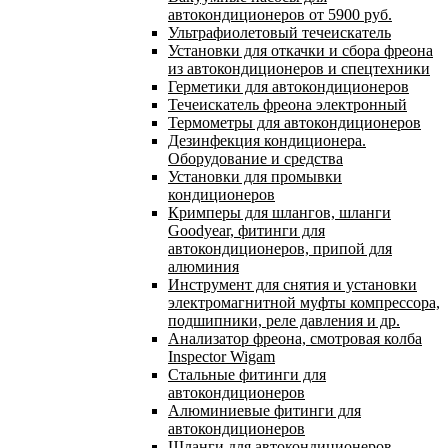
автокондиционеров от 5900 руб.
Ультрафиолетовый течеискатель
Установки для откачки и сбора фреона
из автокондиционеров и спецтехники
Герметики для автокондиционеров
Течеискатель фреона электронный
Термометры для автокондиционеров
Дезинфекция кондиционера.
Оборудование и средства
Установки для промывки
кондиционеров
Кримперы для шлангов, шланги
Goodyear, фитинги для
автокондиционеров, припой для
алюминия
Инструмент для снятия и установки
электромагнитной муфты компрессора,
подшипники, реле давления и др.
Анализатор фреона, смотровая колба
Inspector Wigam
Стальные фитинги для
автокондиционеров
Алюминиевые фитинги для
автокондиционеров
Шланги для автокондиционеров