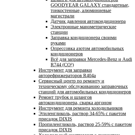
GOODYEAR GALAXY стандартные,
тонкостенные, алюминиевые
магистрали
Датчик давления автокондиционера
Электронные манометрические
станции
Заправка кондиционера своими
руками
Опрессовка азотом автомобильных
кондиционеров
Всё для заправки Mercedes-Benz и Audi
R744 (CO²)
Инструмент для заправки
авторефрижераторов R404a
Сервисный центр по ремонту и
техническому обслуживанию заправочных
станций для автомобильных кондиционеров
Ремонт трубок и шлангов
автокондиционера, сварка аргоном
Инструмент для ремонта холодильников
Этиленгликоль, раствор 34-65% с пакетом
присадок DIXIS
Пропиленгликоль, раствор 25-59% с пакетом
присадок DIXIS