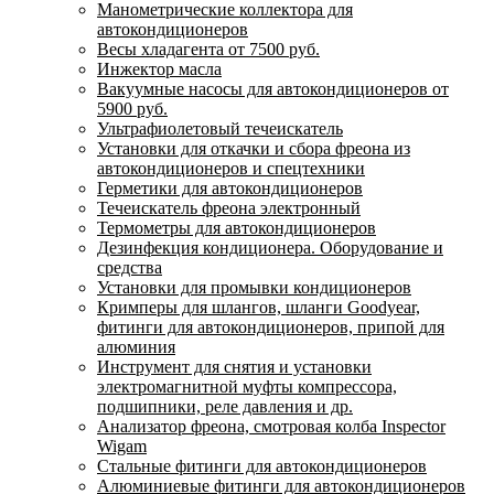
Манометрические коллектора для
автокондиционеров
Весы хладагента от 7500 руб.
Инжектор масла
Вакуумные насосы для автокондиционеров от
5900 руб.
Ультрафиолетовый течеискатель
Установки для откачки и сбора фреона из
автокондиционеров и спецтехники
Герметики для автокондиционеров
Течеискатель фреона электронный
Термометры для автокондиционеров
Дезинфекция кондиционера. Оборудование и
средства
Установки для промывки кондиционеров
Кримперы для шлангов, шланги Goodyear,
фитинги для автокондиционеров, припой для
алюминия
Инструмент для снятия и установки
электромагнитной муфты компрессора,
подшипники, реле давления и др.
Анализатор фреона, смотровая колба Inspector
Wigam
Стальные фитинги для автокондиционеров
Алюминиевые фитинги для автокондиционеров