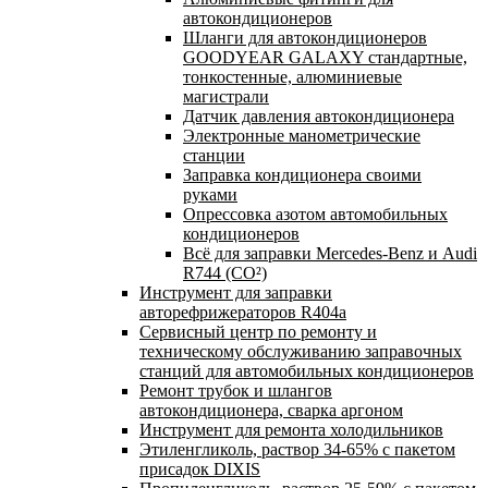
автокондиционеров
Шланги для автокондиционеров
GOODYEAR GALAXY стандартные,
тонкостенные, алюминиевые
магистрали
Датчик давления автокондиционера
Электронные манометрические
станции
Заправка кондиционера своими
руками
Опрессовка азотом автомобильных
кондиционеров
Всё для заправки Mercedes-Benz и Audi
R744 (CO²)
Инструмент для заправки
авторефрижераторов R404a
Сервисный центр по ремонту и
техническому обслуживанию заправочных
станций для автомобильных кондиционеров
Ремонт трубок и шлангов
автокондиционера, сварка аргоном
Инструмент для ремонта холодильников
Этиленгликоль, раствор 34-65% с пакетом
присадок DIXIS