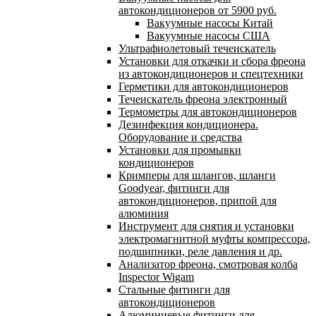
автокондиционеров от 5900 руб.
Вакуумные насосы Китай
Вакуумные насосы США
Ультрафиолетовый течеискатель
Установки для откачки и сбора фреона
из автокондиционеров и спецтехники
Герметики для автокондиционеров
Течеискатель фреона электронный
Термометры для автокондиционеров
Дезинфекция кондиционера.
Оборудование и средства
Установки для промывки
кондиционеров
Кримперы для шлангов, шланги
Goodyear, фитинги для
автокондиционеров, припой для
алюминия
Инструмент для снятия и установки
электромагнитной муфты компрессора,
подшипники, реле давления и др.
Анализатор фреона, смотровая колба
Inspector Wigam
Стальные фитинги для
автокондиционеров
Алюминиевые фитинги для