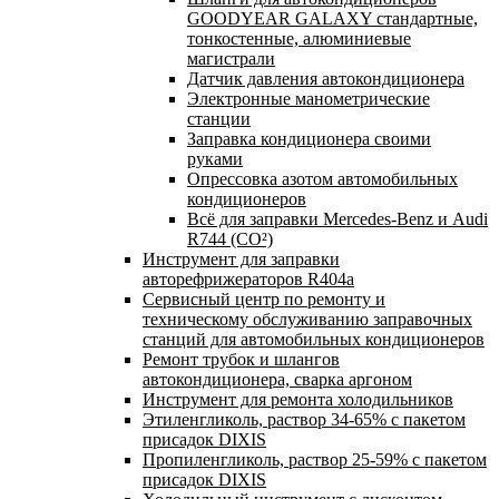
GOODYEAR GALAXY стандартные,
тонкостенные, алюминиевые
магистрали
Датчик давления автокондиционера
Электронные манометрические
станции
Заправка кондиционера своими
руками
Опрессовка азотом автомобильных
кондиционеров
Всё для заправки Mercedes-Benz и Audi
R744 (CO²)
Инструмент для заправки
авторефрижераторов R404a
Сервисный центр по ремонту и
техническому обслуживанию заправочных
станций для автомобильных кондиционеров
Ремонт трубок и шлангов
автокондиционера, сварка аргоном
Инструмент для ремонта холодильников
Этиленгликоль, раствор 34-65% с пакетом
присадок DIXIS
Пропиленгликоль, раствор 25-59% с пакетом
присадок DIXIS