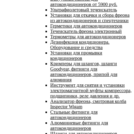
автокондиционеров от 5900 руб.
Ультрафиолетовый течеискатель
Установки для откачки и сбора фреона
из автокондиционеров и спецтехники
Герметики для автокондиционеров
Течеискатель фреона электронный
Термометры для автокондиционеров
Дезинфекция кондиционера.
Оборудование и средства
Установки для промывки
кондиционеров
Кримперы для шлангов, шланги
Goodyear, фитинги для
автокондиционеров, припой для
алюминия
Инструмент для снятия и установки
электромагнитной муфты компрессора,
подшипники, реле давления и др.
Анализатор фреона, смотровая колба
Inspector Wigam
Стальные фитинги для
автокондиционеров
Алюминиевые фитинги для
автокондиционеров
Шланги для автокондиционеров