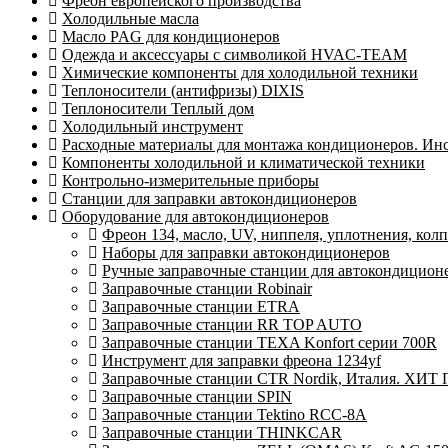
Фреон европейского производства
Холодильные масла
Масло PAG для кондиционеров
Одежда и аксессуары с символикой HVAC-TEAM
Химические компоненты для холодильной техники
Теплоносители (антифризы) DIXIS
Теплоносители Теплый дом
Холодильный инструмент
Расходные материалы для монтажа кондиционеров. Ин
Компоненты холодильной и климатической техники
Контрольно-измерительные приборы
Станции для заправки автокондиционеров
Оборудование для автокондиционеров
Фреон 134, масло, UV, ниппеля, уплотнения, кол
Наборы для заправки автокондиционеров
Ручные заправочные станции для автокондицион
Заправочные станции Robinair
Заправочные станции ETRA
Заправочные станции RR TOP AUTO
Заправочные станции TEXA Konfort серии 700R
Инструмент для заправки фреона 1234yf
Заправочные станции CTR Nordik, Италия. ХИТ
Заправочные станции SPIN
Заправочные станции Tektino RCC-8A
Заправочные станции THINKCAR