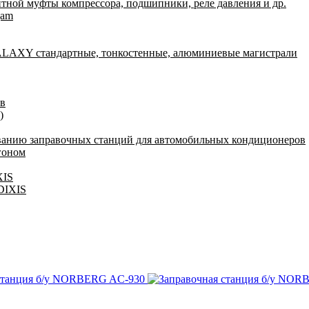
итной муфты компрессора, подшипники, реле давления и др.
gam
AXY стандартные, тонкостенные, алюминиевые магистрали
ов
)
ванию заправочных станций для автомобильных кондиционеров
гоном
XIS
 DIXIS