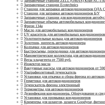
Заправочные станции ZELL (OMAS) Kraft AC-15
Заправочные станции Ecotechnics
Станции для заправки автокондиционеров ОДА Се
Станции для заправки автокондиционеров Б/У
Заправочные станции для кондиционеров автобусо
Заправочные объемы автомобильных кондиционер
Фреон 134a
Масло для автомобильных кондиционеров
UV краситель для автомобильных кондиционеров
Уплотнительные кольца для автокондиционеров
Золотник, ниппель автокондиционера
Колпачки для автокондиционеров
Быстросъемы, переходники для автокондиционер
Манометрические коллектора для автокондицион
Весы хладагента от 7500 руб.
Инжектор масла
Вакуумные насосы для автокондиционеров от 590
Ультрафиолетовый течеискатель
Установки для откачки и сбора фреона из автоко
Герметики для автокондиционеров
Течеискатель фреона электронный
Термометры для автокондиционеров
Дезинфекция кондиционера. Оборудование и сре
Установки для промывки кондиционеров
Кримперы для шлангов, шланги Goodyear, фитин