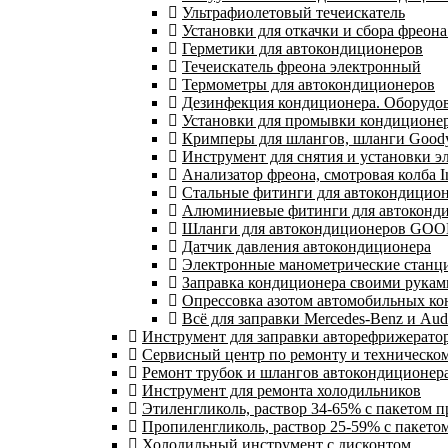
Ультрафиолетовый течеискатель
Установки для откачки и сбора фреон
Герметики для автокондиционеров
Течеискатель фреона электронный
Термометры для автокондиционеров
Дезинфекция кондиционера. Оборудов
Установки для промывки кондиционе
Кримперы для шлангов, шланги Goody
Инструмент для снятия и установки э
Анализатор фреона, смотровая колба I
Стальные фитинги для автокондицио
Алюминиевые фитинги для автоконд
Шланги для автокондиционеров GOO
Датчик давления автокондиционера
Электронные манометрические станц
Заправка кондиционера своими рукам
Опрессовка азотом автомобильных к
Всё для заправки Mercedes-Benz и Aud
Инструмент для заправки авторефрижерато
Сервисный центр по ремонту и техническо
Ремонт трубок и шлангов автокондиционера
Инструмент для ремонта холодильников
Этиленгликоль, раствор 34-65% с пакетом 
Пропиленгликоль, раствор 25-59% с пакето
Холодильный инструмент с дисконтом