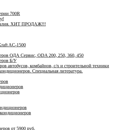
ерии 700R
yf
талия. ХИТ ПРОДАЖ!!!
raft AC-1500
ров ОДА Сервис, ODA 200, 250, 360, 450
еров Б/У
ов автобусов, комбайнов, с/х и строительной техники
ондиционеров. Специальная литература.
еров
ндиционеров
иционеров
ондиционеров
окондиционеров
ров от 5900 руб.