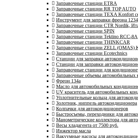
Заправочные станции ETRA
Заправочные станции RR TOP AUTO
Заправочные станции TEXA Konfort с
Инструмент для заправки фреона 1234
Заправочные станции CTR Nordik, И
Заправочные станции SPIN
Заправочные станции Tektino RCC-8A
Заправочные станции THINKCAR
Заправочные станции ZELL (OMAS) K
Заправочные станции Ecotechnics
Станции для заправки автокондиционе
Станции для заправки автокондицион
Заправочные станции для кондиционер
Заправочные объемы автомобильных к
Фреон 134a
Масло для автомобильных кондицион
UV краситель для автомобильных ко
Уплотнительные кольца для автоконд
Золотник, ниппель автокондиционера
Колпачки для автокондиционеров
Быстросъемы, переходники для авток
Манометрические коллектора для авт
Весы хладагента от 7500 руб.
Инжектор масла
Вакуумные насосы для автокондиционе