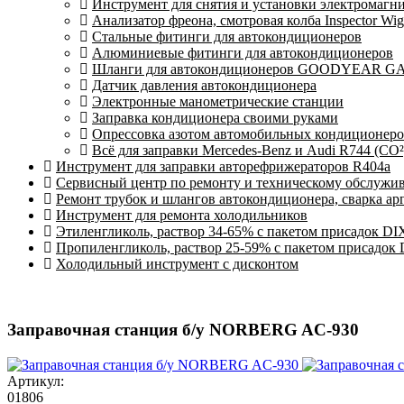
Инструмент для снятия и установки электромагн
Анализатор фреона, смотровая колба Inspector Wi
Стальные фитинги для автокондиционеров
Алюминиевые фитинги для автокондиционеров
Шланги для автокондиционеров GOODYEAR GAL
Датчик давления автокондиционера
Электронные манометрические станции
Заправка кондиционера своими руками
Опрессовка азотом автомобильных кондиционер
Всё для заправки Mercedes-Benz и Audi R744 (CO²
Инструмент для заправки авторефрижераторов R404a
Сервисный центр по ремонту и техническому обслужи
Ремонт трубок и шлангов автокондиционера, сварка ар
Инструмент для ремонта холодильников
Этиленгликоль, раствор 34-65% с пакетом присадок DI
Пропиленгликоль, раствор 25-59% с пакетом присадок
Холодильный инструмент с дисконтом
Заправочная станция б/у NORBERG AC-930
Артикул:
01806