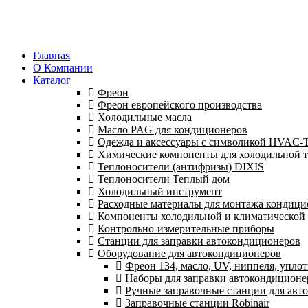
Главная
О Компании
Каталог
Фреон
Фреон европейского производства
Холодильные масла
Масло PAG для кондиционеров
Одежда и аксессуары с символикой HVAC
Химические компоненты для холодильной 
Теплоносители (антифризы) DIXIS
Теплоносители Теплый дом
Холодильный инструмент
Расходные материалы для монтажа кондици
Компоненты холодильной и климатической
Контрольно-измерительные приборы
Станции для заправки автокондиционеров
Оборудование для автокондиционеров
Фреон 134, масло, UV, ниппеля, уплот
Наборы для заправки автокондиционе
Ручные заправочные станции для авт
Заправочные станции Robinair