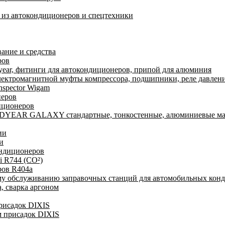
а из автокондиционеров и спецтехники
ание и средства
ров
ear, фитинги для автокондиционеров, припой для алюминия
лектромагнитной муфты компрессора, подшипники, реле давлени
nspector Wigam
неров
иционеров
DYEAR GALAXY стандартные, тонкостенные, алюминиевые ма
ии
и
ондиционеров
i R744 (CO²)
ров R404a
му обслуживанию заправочных станций для автомобильных кон
, сварка аргоном
присадок DIXIS
м присадок DIXIS