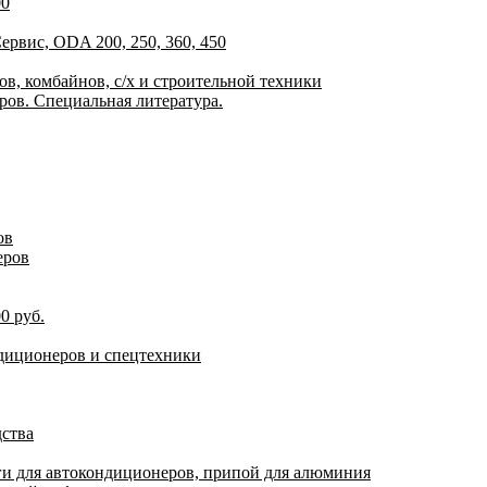
00
рвис, ODA 200, 250, 360, 450
в, комбайнов, с/х и строительной техники
ов. Специальная литература.
ов
еров
0 руб.
ндиционеров и спецтехники
дства
ги для автокондиционеров, припой для алюминия