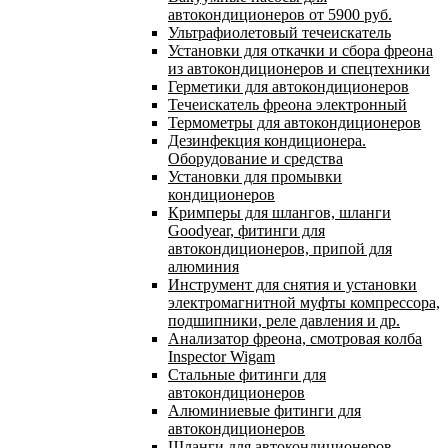
автокондиционеров от 5900 руб.
Ультрафиолетовый течеискатель
Установки для откачки и сбора фреона
из автокондиционеров и спецтехники
Герметики для автокондиционеров
Течеискатель фреона электронный
Термометры для автокондиционеров
Дезинфекция кондиционера.
Оборудование и средства
Установки для промывки
кондиционеров
Кримперы для шлангов, шланги
Goodyear, фитинги для
автокондиционеров, припой для
алюминия
Инструмент для снятия и установки
электромагнитной муфты компрессора,
подшипники, реле давления и др.
Анализатор фреона, смотровая колба
Inspector Wigam
Стальные фитинги для
автокондиционеров
Алюминиевые фитинги для
автокондиционеров
Шланги для автокондиционеров