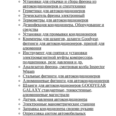
Установки для откачки и сбора фреона из
автокондиционеров и спецтехники
Герметики для автокондиционеров
Течеискатель фреона электронный
Термометры для автокондиционеров
Дезинфекция кондиционера. Оборудование и
средства
Установки для промывки кондиционеров
Кримперы для шлангов, шланги Goodyear,
фитинги для автокондиционеров, припой для
алюминия
Инструмент для снятия и установки
электромагнитной муфты компрессора,
подшипники, реле давления и др.
Анализатор фреона, смотровая колба Inspector
Wigam
Стальные фитинги для автокондиционеров
Алюминиевые фитинги для автокондиционеров
Шланги для автокондиционеров GOODYEAR
GALAXY стандартные, тонкостенные,
алюминиевые магистрали
Датчик давления автокондиционера
Электронные манометрические станции
Заправка кондиционера своими руками
Опрессовка азотом автомобильных