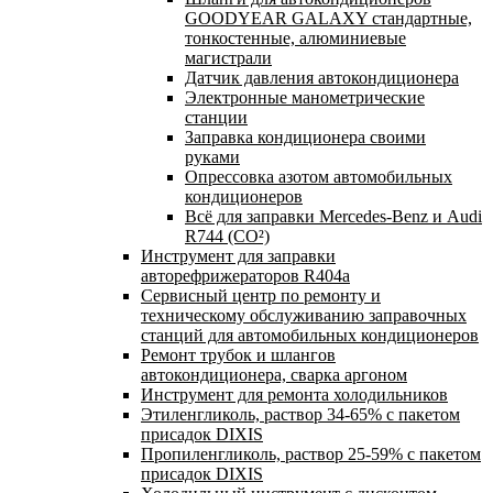
GOODYEAR GALAXY стандартные,
тонкостенные, алюминиевые
магистрали
Датчик давления автокондиционера
Электронные манометрические
станции
Заправка кондиционера своими
руками
Опрессовка азотом автомобильных
кондиционеров
Всё для заправки Mercedes-Benz и Audi
R744 (CO²)
Инструмент для заправки
авторефрижераторов R404a
Сервисный центр по ремонту и
техническому обслуживанию заправочных
станций для автомобильных кондиционеров
Ремонт трубок и шлангов
автокондиционера, сварка аргоном
Инструмент для ремонта холодильников
Этиленгликоль, раствор 34-65% с пакетом
присадок DIXIS
Пропиленгликоль, раствор 25-59% с пакетом
присадок DIXIS