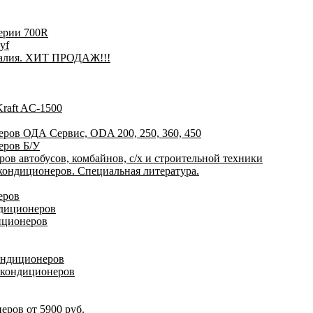
ерии 700R
yf
талия. ХИТ ПРОДАЖ!!!
raft AC-1500
ров ОДА Сервис, ODA 200, 250, 360, 450
еров Б/У
ов автобусов, комбайнов, с/х и строительной техники
ондиционеров. Специальная литература.
еров
ндиционеров
иционеров
ондиционеров
окондиционеров
ров от 5900 руб.