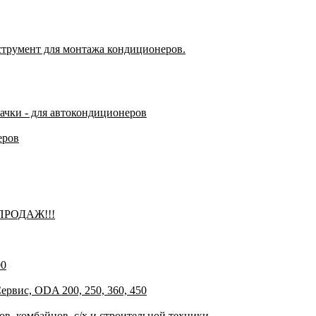
струмент для монтажа кондиционеров.
пачки - для автокондиционеров
еров
 ПРОДАЖ!!!
00
рвис, ODA 200, 250, 360, 450
в, комбайнов, с/х и строительной техники