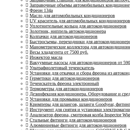
Заправочные объемы автомобильных кондиционер
Фреон 134a
Масло для автомобильных кондиционеров
UV краситель для автомобильных кондиционеров
Уплотнительные кольца для автокондиционеров
Золотник, ниппель автокондиционера
Колпачки для автокондиционеров
Быстросъемы, переходники для автокондиционер
Манометрические коллектора для автокондицион
Весы хладагента от 7500 руб.
Инжектор масла
Вакуумные насосы для автокондиционеров от 590
Ультрафиолетовый течеискатель
Установки для откачки и сбора фреона из автоко
Герметики для автокондиционеров
Течеискатель фреона электронный
Термометры для автокондиционеров
Дезинфекция кондиционера. Оборудование и сре
Установки для промывки кондиционеров
Кримперы для шлангов, шланги Goodyear, фитин
Инструмент для снятия и установки электромагн
Анализатор фреона, смотровая колба Inspector Wi
Стальные фитинги для автокондиционеров
Алюминиевые фитинги для автокондиционеров