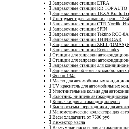
Заправочные станции ETRA
Заправочные станции RR TOP AUTO
Заправочные станции TEXA Konfort с
Инструмент для заправки фреона 1234
Заправочные станции CTR Nordik, И
Заправочные станции SPIN
Заправочные станции Tektino RCC-8A
Заправочные станции THINKCAR
Заправочные станции ZELL (OMAS) K
Заправочные станции Ecotechnics
Станции для заправки автокондиционе
Станции для заправки автокондицион
Заправочные станции для кондиционер
Заправочные объемы автомобильных к
Фреон 134a
Масло для автомобильных кондицион
UV краситель для автомобильных ко
Уплотнительные кольца для автоконд
Золотник, ниппель автокондиционера
Колпачки для автокондиционеров
Быстросъемы, переходники для авток
Манометрические коллектора для авт
Весы хладагента от 7500 руб.
Инжектор масла
Вакуумные насосы для автокондиционе