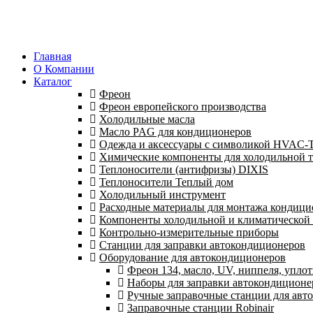
Главная
О Компании
Каталог
Фреон
Фреон европейского производства
Холодильные масла
Масло PAG для кондиционеров
Одежда и аксессуары с символикой HVAC
Химические компоненты для холодильной 
Теплоносители (антифризы) DIXIS
Теплоносители Теплый дом
Холодильный инструмент
Расходные материалы для монтажа кондици
Компоненты холодильной и климатической
Контрольно-измерительные приборы
Станции для заправки автокондиционеров
Оборудование для автокондиционеров
Фреон 134, масло, UV, ниппеля, уплот
Наборы для заправки автокондиционе
Ручные заправочные станции для авт
Заправочные станции Robinair