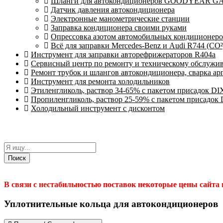
Шланги для автокондиционеров GOODYEAR GAL
Датчик давления автокондиционера
Электронные манометрические станции
Заправка кондиционера своими руками
Опрессовка азотом автомобильных кондиционер
Всё для заправки Mercedes-Benz и Audi R744 (CO²
Инструмент для заправки авторефрижераторов R404a
Сервисный центр по ремонту и техническому обслужи
Ремонт трубок и шлангов автокондиционера, сварка ар
Инструмент для ремонта холодильников
Этиленгликоль, раствор 34-65% с пакетом присадок DI
Пропиленгликоль, раствор 25-59% с пакетом присадок
Холодильный инструмент с дисконтом
Поиск
В связи с нестабильностью поставок некоторые цены сайта
Уплотнительные кольца для автокондиционеров