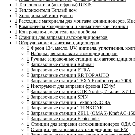
Теплоносители (антифризы) DIXIS
Теплоносители Теплый дом
Холодильный инструмент
Расходные материалы для монтажа кондиционеров. Ин
Компоненты холодильной и климатической техники
Контрольно-измерительные приборы
Станции для заправки автокондиционеров
Оборудование для автокондиционеров
Фреон 134, масло, UV, ниппеля, уплотнения, кол
Наборы для заправки автокондиционеров
Ручные заправочные станции для автокондицион
Заправочные станции Robinair
Заправочные станции ETRA
Заправочные станции RR TOP AUTO
Заправочные станции TEXA Konfort серии 700R
Инструмент для заправки фреона 1234yf
Заправочные станции CTR Nordik, Италия. ХИТ
Заправочные станции SPIN
Заправочные станции Tektino RCC-8A
Заправочные станции THINKCAR
Заправочные станции ZELL (OMAS) Kraft AC-15
Заправочные станции Ecotechnics
Станции для заправки автокондиционеров ОДА Се
Станции для заправки автокондиционеров Б/У
Заправочные станции для кондиционеров автобусо