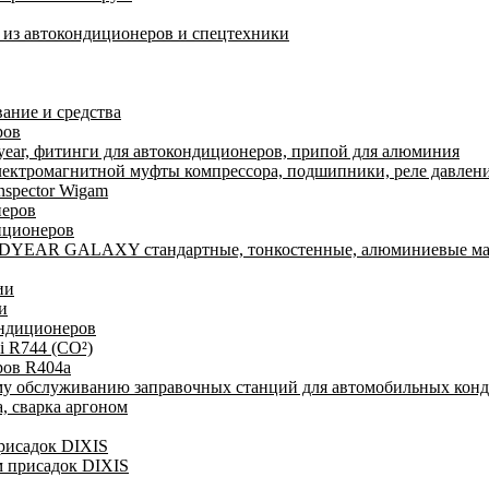
а из автокондиционеров и спецтехники
ание и средства
ров
ear, фитинги для автокондиционеров, припой для алюминия
лектромагнитной муфты компрессора, подшипники, реле давлени
nspector Wigam
неров
иционеров
DYEAR GALAXY стандартные, тонкостенные, алюминиевые ма
ии
и
ондиционеров
i R744 (CO²)
ров R404a
му обслуживанию заправочных станций для автомобильных кон
, сварка аргоном
присадок DIXIS
м присадок DIXIS