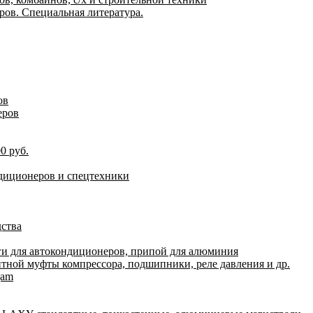
ов. Специальная литература.
ов
еров
0 руб.
ндиционеров и спецтехники
дства
ги для автокондиционеров, припой для алюминия
итной муфты компрессора, подшипники, реле давления и др.
gam