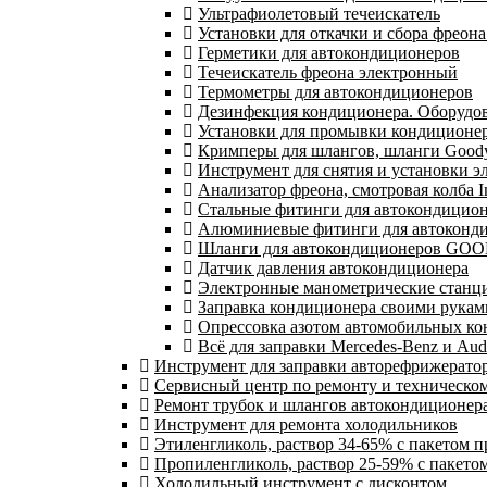
Ультрафиолетовый течеискатель
Установки для откачки и сбора фреон
Герметики для автокондиционеров
Течеискатель фреона электронный
Термометры для автокондиционеров
Дезинфекция кондиционера. Оборудов
Установки для промывки кондиционе
Кримперы для шлангов, шланги Goody
Инструмент для снятия и установки э
Анализатор фреона, смотровая колба I
Стальные фитинги для автокондицио
Алюминиевые фитинги для автоконд
Шланги для автокондиционеров GOO
Датчик давления автокондиционера
Электронные манометрические станц
Заправка кондиционера своими рукам
Опрессовка азотом автомобильных к
Всё для заправки Mercedes-Benz и Aud
Инструмент для заправки авторефрижерато
Сервисный центр по ремонту и техническо
Ремонт трубок и шлангов автокондиционера
Инструмент для ремонта холодильников
Этиленгликоль, раствор 34-65% с пакетом 
Пропиленгликоль, раствор 25-59% с пакето
Холодильный инструмент с дисконтом