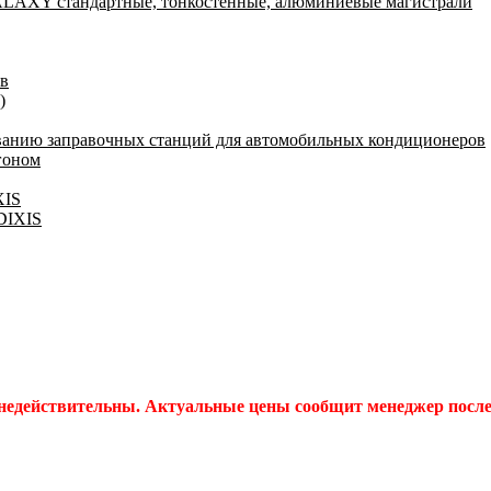
AXY стандартные, тонкостенные, алюминиевые магистрали
ов
)
ванию заправочных станций для автомобильных кондиционеров
гоном
XIS
 DIXIS
 недействительны. Актуальные цены сообщит менеджер после 