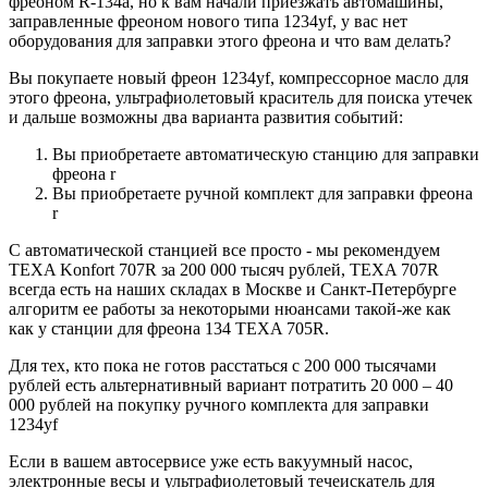
фреоном R-134а, но к вам начали приезжать автомашины,
заправленные фреоном нового типа 1234yf, у вас нет
оборудования для заправки этого фреона и что вам делать?
Вы покупаете новый фреон 1234yf, компрессорное масло для
этого фреона, ультрафиолетовый краситель для поиска утечек
и дальше возможны два варианта развития событий:
Вы приобретаете автоматическую станцию для заправки
фреона r
Вы приобретаете ручной комплект для заправки фреона
r
С автоматической станцией все просто - мы рекомендуем
TEXA Konfort 707R за 200 000 тысяч рублей, TEXA 707R
всегда есть на наших складах в Москве и Санкт-Петербурге
алгоритм ее работы за некоторыми нюансами такой-же как
как у станции для фреона 134 TEXA 705R.
Для тех, кто пока не готов расстаться с 200 000 тысячами
рублей есть альтернативный вариант потратить 20 000 – 40
000 рублей на покупку ручного комплекта для заправки
1234yf
Если в вашем автосервисе уже есть вакуумный насос,
электронные весы и ультрафиолетовый течеискатель для