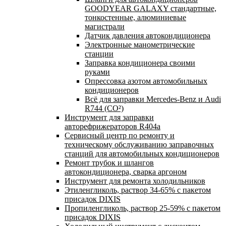
GOODYEAR GALAXY стандартные,
тонкостенные, алюминиевые
магистрали
Датчик давления автокондиционера
Электронные манометрические
станции
Заправка кондиционера своими
руками
Опрессовка азотом автомобильных
кондиционеров
Всё для заправки Mercedes-Benz и Audi
R744 (CO²)
Инструмент для заправки
авторефрижераторов R404a
Сервисный центр по ремонту и
техническому обслуживанию заправочных
станций для автомобильных кондиционеров
Ремонт трубок и шлангов
автокондиционера, сварка аргоном
Инструмент для ремонта холодильников
Этиленгликоль, раствор 34-65% с пакетом
присадок DIXIS
Пропиленгликоль, раствор 25-59% с пакетом
присадок DIXIS