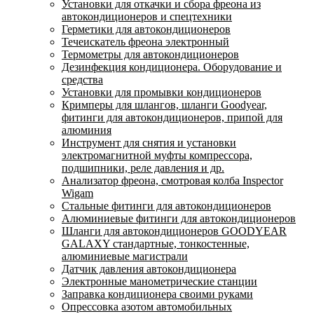
Установки для откачки и сбора фреона из
автокондиционеров и спецтехники
Герметики для автокондиционеров
Течеискатель фреона электронный
Термометры для автокондиционеров
Дезинфекция кондиционера. Оборудование и
средства
Установки для промывки кондиционеров
Кримперы для шлангов, шланги Goodyear,
фитинги для автокондиционеров, припой для
алюминия
Инструмент для снятия и установки
электромагнитной муфты компрессора,
подшипники, реле давления и др.
Анализатор фреона, смотровая колба Inspector
Wigam
Стальные фитинги для автокондиционеров
Алюминиевые фитинги для автокондиционеров
Шланги для автокондиционеров GOODYEAR
GALAXY стандартные, тонкостенные,
алюминиевые магистрали
Датчик давления автокондиционера
Электронные манометрические станции
Заправка кондиционера своими руками
Опрессовка азотом автомобильных