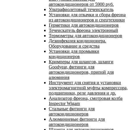
автокондиционеров от 5900 руб.
Ультрафиолетовый течеискатель
Установки для откачки и сбора фреона
из автокондиционеров и спецтехники
Герметики для автокондиционеров
Течеискатель фреона электронный
Термометры для автокондиционеров
Дезинфекция кондиционера.
Оборудование и средства
Установки для промывки
кондиционеров
Кримперы для шлангов, шланги
Goodyear, фитинги для
автокондиционеров, припой для
алюминия
Инструмент для снятия и установки
электромагнитной муфты компрессора,
подшипники, реле давления и др.
Анализатор фреона, смотровая колба
Inspector Wigam
Стальные фитинги для
автокондиционеров
Алюминиевые фитинги для
автокондиционеров
Шланги для автокондиционеров