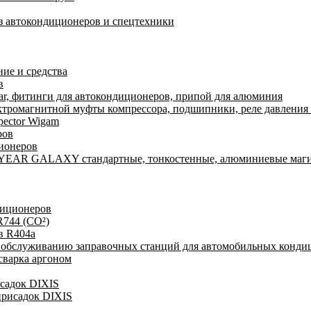
из автокондиционеров и спецтехники
ие и средства
в
r, фитинги для автокондиционеров, припой для алюминия
ктромагнитной муфты компрессора, подшипники, реле давления 
pector Wigam
ров
ионеров
YEAR GALAXY стандартные, тонкостенные, алюминиевые маги
диционеров
R744 (CO²)
в R404a
у обслуживанию заправочных станций для автомобильных конди
сварка аргоном
исадок DIXIS
присадок DIXIS