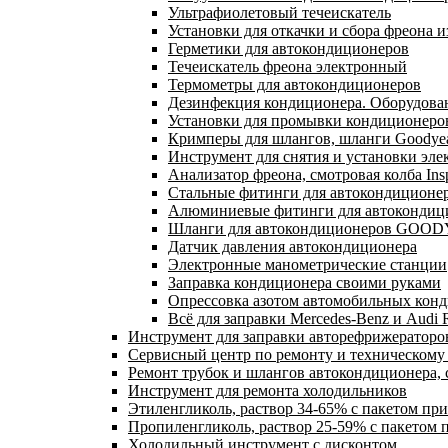
Ультрафиолетовый течеискатель
Установки для откачки и сбора фреона 
Герметики для автокондиционеров
Течеискатель фреона электронный
Термометры для автокондиционеров
Дезинфекция кондиционера. Оборудован
Установки для промывки кондиционеро
Кримперы для шлангов, шланги Goodyea
Инструмент для снятия и установки эле
Анализатор фреона, смотровая колба Ins
Стальные фитинги для автокондиционе
Алюминиевые фитинги для автокондиц
Шланги для автокондиционеров GOOD
Датчик давления автокондиционера
Электронные манометрические станции
Заправка кондиционера своими руками
Опрессовка азотом автомобильных кон
Всё для заправки Mercedes-Benz и Audi 
Инструмент для заправки авторефрижераторо
Сервисный центр по ремонту и техническом
Ремонт трубок и шлангов автокондиционера, 
Инструмент для ремонта холодильников
Этиленгликоль, раствор 34-65% с пакетом пр
Пропиленгликоль, раствор 25-59% с пакетом 
Холодильный инструмент с дисконтом