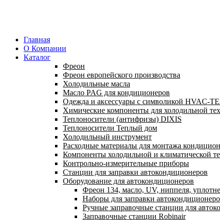
Главная
О Компании
Каталог
Фреон
Фреон европейского производства
Холодильные масла
Масло PAG для кондиционеров
Одежда и аксессуары с символикой HVAC-
Химические компоненты для холодильной те
Теплоносители (антифризы) DIXIS
Теплоносители Теплый дом
Холодильный инструмент
Расходные материалы для монтажа кондицион
Компоненты холодильной и климатической т
Контрольно-измерительные приборы
Станции для заправки автокондиционеров
Оборудование для автокондиционеров
Фреон 134, масло, UV, ниппеля, уплотн
Наборы для заправки автокондиционер
Ручные заправочные станции для авток
Заправочные станции Robinair