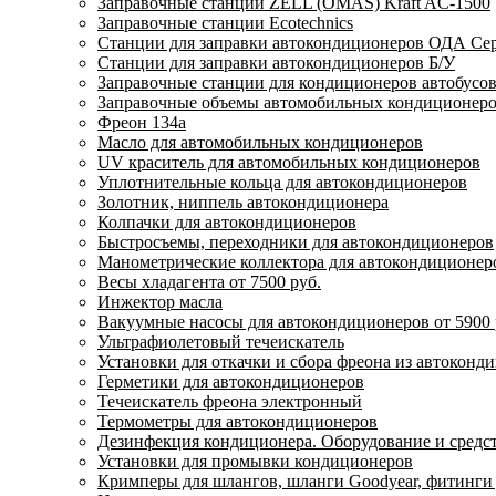
Заправочные станции ZELL (OMAS) Kraft AC-1500
Заправочные станции Ecotechnics
Станции для заправки автокондиционеров ОДА Серв
Станции для заправки автокондиционеров Б/У
Заправочные станции для кондиционеров автобусов,
Заправочные объемы автомобильных кондиционеров
Фреон 134a
Масло для автомобильных кондиционеров
UV краситель для автомобильных кондиционеров
Уплотнительные кольца для автокондиционеров
Золотник, ниппель автокондиционера
Колпачки для автокондиционеров
Быстросъемы, переходники для автокондиционеров
Манометрические коллектора для автокондиционер
Весы хладагента от 7500 руб.
Инжектор масла
Вакуумные насосы для автокондиционеров от 5900 
Ультрафиолетовый течеискатель
Установки для откачки и сбора фреона из автоконд
Герметики для автокондиционеров
Течеискатель фреона электронный
Термометры для автокондиционеров
Дезинфекция кондиционера. Оборудование и средс
Установки для промывки кондиционеров
Кримперы для шлангов, шланги Goodyear, фитинги