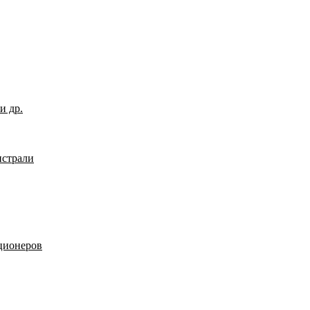
и др.
страли
ционеров