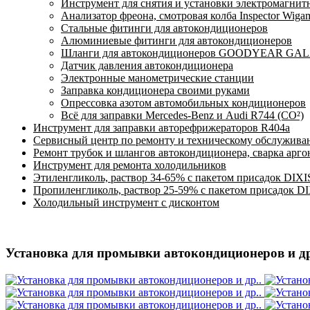
Инструмент для снятия и установки электромагнит
Анализатор фреона, смотровая колба Inspector Wiga
Стальные фитинги для автокондиционеров
Алюминиевые фитинги для автокондиционеров
Шланги для автокондиционеров GOODYEAR GALAX
Датчик давления автокондиционера
Электронные манометрические станции
Заправка кондиционера своими руками
Опрессовка азотом автомобильных кондиционеров
Всё для заправки Mercedes-Benz и Audi R744 (CO²)
Инструмент для заправки авторефрижераторов R404a
Сервисный центр по ремонту и техническому обслужива
Ремонт трубок и шлангов автокондиционера, сварка арг
Инструмент для ремонта холодильников
Этиленгликоль, раствор 34-65% с пакетом присадок DIXI
Пропиленгликоль, раствор 25-59% с пакетом присадок D
Холодильный инструмент с дисконтом
Установка для промывки автокондиционеров и др