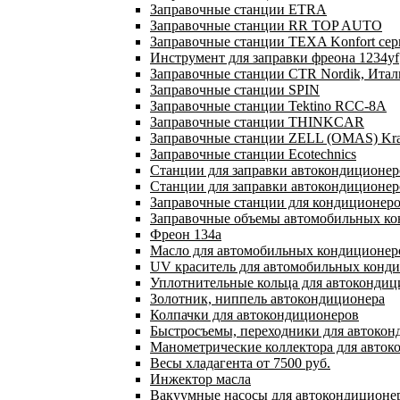
Заправочные станции ETRA
Заправочные станции RR TOP AUTO
Заправочные станции TEXA Konfort се
Инструмент для заправки фреона 1234yf
Заправочные станции CTR Nordik, Ита
Заправочные станции SPIN
Заправочные станции Tektino RCC-8A
Заправочные станции THINKCAR
Заправочные станции ZELL (OMAS) Kra
Заправочные станции Ecotechnics
Станции для заправки автокондиционер
Станции для заправки автокондиционер
Заправочные станции для кондиционеров
Заправочные объемы автомобильных кон
Фреон 134a
Масло для автомобильных кондиционер
UV краситель для автомобильных конд
Уплотнительные кольца для автокондиц
Золотник, ниппель автокондиционера
Колпачки для автокондиционеров
Быстросъемы, переходники для автоко
Манометрические коллектора для авток
Весы хладагента от 7500 руб.
Инжектор масла
Вакуумные насосы для автокондиционер