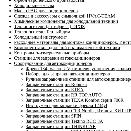
Фреон европейского производства
Холодильные масла
Масло PAG для кондиционеров
Одежда и аксессуары с символикой HVAC-TEAM
Химические компоненты для холодильной техники
Теплоносители (антифризы) DIXIS
Теплоносители Теплый дом
Холодильный инструмент
Расходные материалы для монтажа кондиционеров. Инст
Компоненты холодильной и климатической техники
Контрольно-измерительные приборы
Станции для заправки автокондиционеров
Оборудование для автокондиционеров
Фреон 134, масло, UV, ниппеля, уплотнения, колпа
Наборы для заправки автокондиционеров
Ручные заправочные станции для автокондиционер
Заправочные станции Robinair
Заправочные станции ETRA
Заправочные станции RR TOP AUTO
Заправочные станции TEXA Konfort серии 700R
Инструмент для заправки фреона 1234yf
Заправочные станции CTR Nordik, Италия. ХИТ П
Заправочные станции SPIN
Заправочные станции Tektino RCC-8A
Заправочные станции THINKCAR