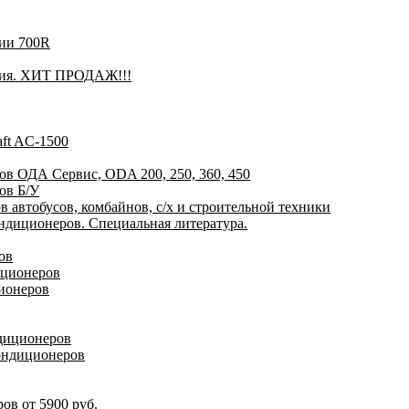
рии 700R
лия. ХИТ ПРОДАЖ!!!
ft AC-1500
ов ОДА Сервис, ODA 200, 250, 360, 450
ов Б/У
 автобусов, комбайнов, с/х и строительной техники
диционеров. Специальная литература.
ов
иционеров
ионеров
ндиционеров
ондиционеров
ов от 5900 руб.