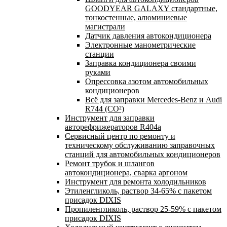
GOODYEAR GALAXY стандартные,
тонкостенные, алюминиевые
магистрали
Датчик давления автокондиционера
Электронные манометрические
станции
Заправка кондиционера своими
руками
Опрессовка азотом автомобильных
кондиционеров
Всё для заправки Mercedes-Benz и Audi
R744 (CO²)
Инструмент для заправки
авторефрижераторов R404a
Сервисный центр по ремонту и
техническому обслуживанию заправочных
станций для автомобильных кондиционеров
Ремонт трубок и шлангов
автокондиционера, сварка аргоном
Инструмент для ремонта холодильников
Этиленгликоль, раствор 34-65% с пакетом
присадок DIXIS
Пропиленгликоль, раствор 25-59% с пакетом
присадок DIXIS