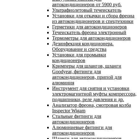
автокондиционеров от 5900 руб.
Ультрафиолетовый течеискатель
Установки для откачки и сбора фреона
из автокондиционеров и спецтехники
Герметики для автокондиционеров
Течеискатель фреона электронный
Термометры для автокондиционеров
Дезинфекция кондиционера.
Оборудование и средства
Установки для промывки
кондиционеров
Кримперы для шлангов, шланги
Goodyear, фитинги для
автокондиционеров, припой для
алюминия
Инструмент для снятия и установки
электромагнитной муфты компрессора,
подшипники, реле давления и др.
Анализатор фреона, смотровая колба
Inspector Wigam
Стальные фитинги для
автокондиционеров
Алюминиевые фитинги для
автокондиционеров
Шланги для автокондиционеров