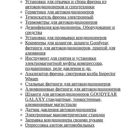
Установки для откачки и сбора фреона из
автокондиционеров и спецтехники
Герметики для автокондиционеров
Течеискатель фреона электронный
Термометры для автокондиционеров
Дезинфекция кондиционера. Оборудование и
средства
Установки для промывки кондиционеров
Кримперы для шлангов, шланги Goodyear,
фитинги для автокондиционеров, припой для
алюминия
Инструмент для снятия и установки
электромагнитной муфты компрессора,
подшипники, реле давления и др.
Анализатор фреона, смотровая колба Inspector
Wigam
Стальные фитинги для автокондиционеров
Алюминиевые фитинги для автокондиционеров
Шланги для автокондиционеров GOODYEAR
GALAXY стандартные, тонкостенные,
алюминиевые магистрали
Датчик давления автокондиционера
Электронные манометрические станции
Заправка кондиционера своими руками
Опрессовка азотом автомобильных