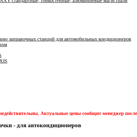
Y стандартные, тонкостенные, алюминиевые магистрали
нию заправочных станций для автомобильных кондиционеров
оном
S
IXIS
 недействительны. Актуальные цены сообщит менеджер после 
пачки - для автокондиционеров