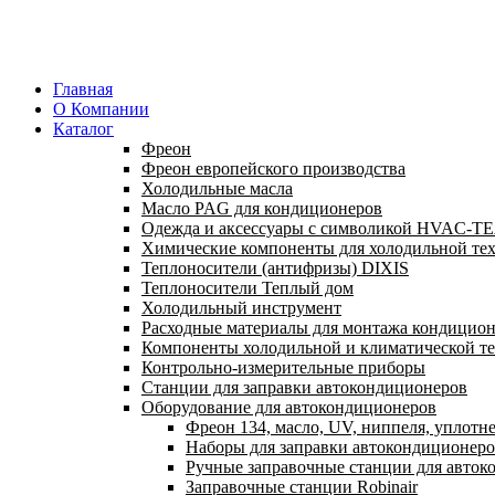
Главная
О Компании
Каталог
Фреон
Фреон европейского производства
Холодильные масла
Масло PAG для кондиционеров
Одежда и аксессуары с символикой HVAC-
Химические компоненты для холодильной те
Теплоносители (антифризы) DIXIS
Теплоносители Теплый дом
Холодильный инструмент
Расходные материалы для монтажа кондицион
Компоненты холодильной и климатической т
Контрольно-измерительные приборы
Станции для заправки автокондиционеров
Оборудование для автокондиционеров
Фреон 134, масло, UV, ниппеля, уплотн
Наборы для заправки автокондиционер
Ручные заправочные станции для авток
Заправочные станции Robinair