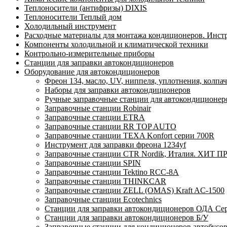
Теплоносители (антифризы) DIXIS
Теплоносители Теплый дом
Холодильный инструмент
Расходные материалы для монтажа кондиционеров. Инст
Компоненты холодильной и климатической техники
Контрольно-измерительные приборы
Станции для заправки автокондиционеров
Оборудование для автокондиционеров
Фреон 134, масло, UV, ниппеля, уплотнения, колпа
Наборы для заправки автокондиционеров
Ручные заправочные станции для автокондиционер
Заправочные станции Robinair
Заправочные станции ETRA
Заправочные станции RR TOP AUTO
Заправочные станции TEXA Konfort серии 700R
Инструмент для заправки фреона 1234yf
Заправочные станции CTR Nordik, Италия. ХИТ П
Заправочные станции SPIN
Заправочные станции Tektino RCC-8A
Заправочные станции THINKCAR
Заправочные станции ZELL (OMAS) Kraft AC-1500
Заправочные станции Ecotechnics
Станции для заправки автокондиционеров ОДА Серв
Станции для заправки автокондиционеров Б/У
Заправочные станции для кондиционеров автобусов,