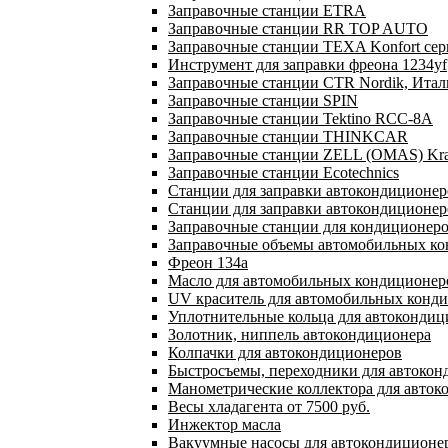
Заправочные станции ETRA
Заправочные станции RR TOP AUTO
Заправочные станции TEXA Konfort се
Инструмент для заправки фреона 1234yf
Заправочные станции CTR Nordik, Ита
Заправочные станции SPIN
Заправочные станции Tektino RCC-8A
Заправочные станции THINKCAR
Заправочные станции ZELL (OMAS) Kra
Заправочные станции Ecotechnics
Станции для заправки автокондиционер
Станции для заправки автокондиционер
Заправочные станции для кондиционеров
Заправочные объемы автомобильных кон
Фреон 134a
Масло для автомобильных кондиционер
UV краситель для автомобильных конд
Уплотнительные кольца для автокондиц
Золотник, ниппель автокондиционера
Колпачки для автокондиционеров
Быстросъемы, переходники для автоко
Манометрические коллектора для авток
Весы хладагента от 7500 руб.
Инжектор масла
Вакуумные насосы для автокондиционер