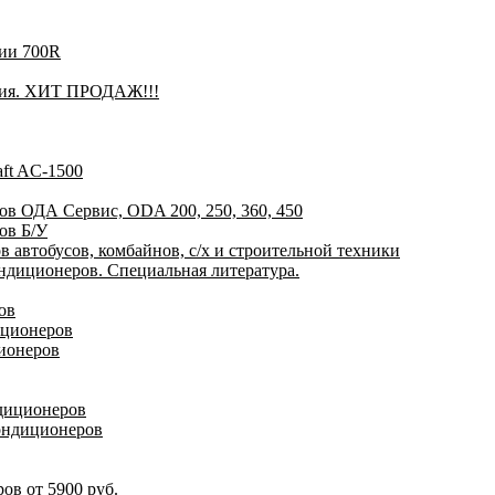
рии 700R
лия. ХИТ ПРОДАЖ!!!
ft AC-1500
ов ОДА Сервис, ODA 200, 250, 360, 450
ов Б/У
 автобусов, комбайнов, с/х и строительной техники
диционеров. Специальная литература.
ов
иционеров
ионеров
ндиционеров
ондиционеров
ов от 5900 руб.