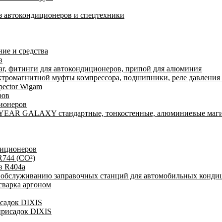
из автокондиционеров и спецтехники
ие и средства
в
r, фитинги для автокондиционеров, припой для алюминия
ктромагнитной муфты компрессора, подшипники, реле давления 
pector Wigam
ров
ионеров
YEAR GALAXY стандартные, тонкостенные, алюминиевые маги
диционеров
R744 (CO²)
в R404a
у обслуживанию заправочных станций для автомобильных конди
сварка аргоном
исадок DIXIS
присадок DIXIS