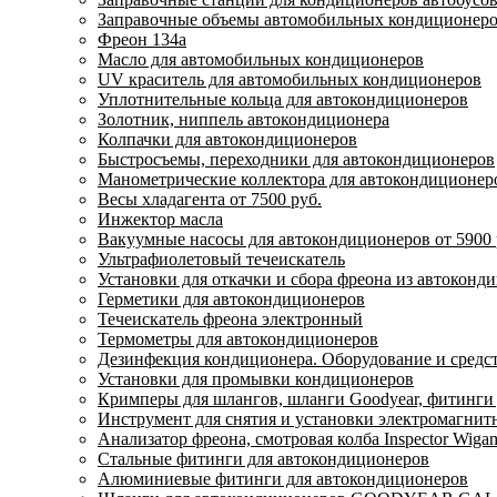
Заправочные объемы автомобильных кондиционеров
Фреон 134a
Масло для автомобильных кондиционеров
UV краситель для автомобильных кондиционеров
Уплотнительные кольца для автокондиционеров
Золотник, ниппель автокондиционера
Колпачки для автокондиционеров
Быстросъемы, переходники для автокондиционеров
Манометрические коллектора для автокондиционер
Весы хладагента от 7500 руб.
Инжектор масла
Вакуумные насосы для автокондиционеров от 5900 
Ультрафиолетовый течеискатель
Установки для откачки и сбора фреона из автоконд
Герметики для автокондиционеров
Течеискатель фреона электронный
Термометры для автокондиционеров
Дезинфекция кондиционера. Оборудование и средс
Установки для промывки кондиционеров
Кримперы для шлангов, шланги Goodyear, фитинги
Инструмент для снятия и установки электромагнит
Анализатор фреона, смотровая колба Inspector Wiga
Стальные фитинги для автокондиционеров
Алюминиевые фитинги для автокондиционеров