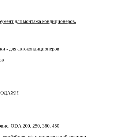
румент для монтажа кондиционеров.
чки - для автокондиционеров
ов
РОДАЖ!!!
ис, ODA 200, 250, 360, 450
 комбайнов, с/х и строительной техники