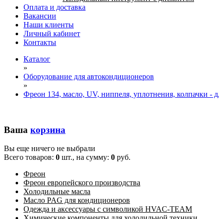
Оплата и доставка
Вакансии
Наши клиенты
Личный кабинет
Контакты
Каталог
»
Оборудование для автокондиционеров
»
Фреон 134, масло, UV, ниппеля, уплотнения, колпачки - 
Ваша
корзина
Вы еще ничего не выбрали
Всего товаров:
0
шт., на сумму:
0
руб.
Фреон
Фреон европейского производства
Холодильные масла
Масло PAG для кондиционеров
Одежда и аксессуары с символикой HVAC-TEAM
Химические компоненты для холодильной техники