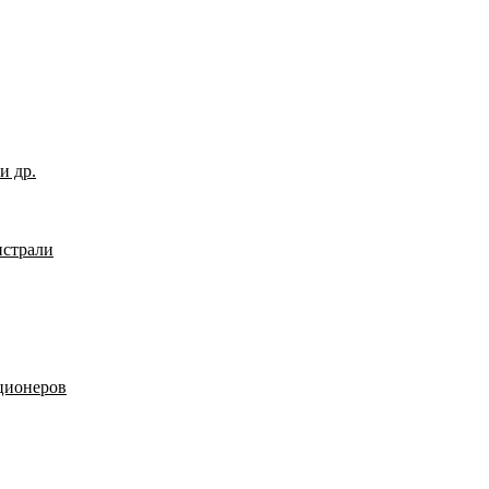
и др.
страли
ционеров