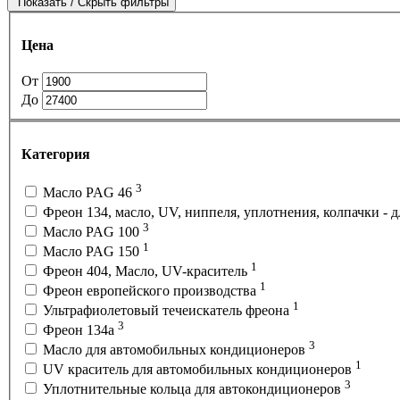
Показать / Скрыть фильтры
Цена
От
До
Категория
3
Масло PAG 46
Фреон 134, масло, UV, ниппеля, уплотнения, колпачки -
3
Масло PAG 100
1
Масло PAG 150
1
Фреон 404, Масло, UV-краситель
1
Фреон европейского производства
1
Ультрафиолетовый течеискатель фреона
3
Фреон 134a
3
Масло для автомобильных кондиционеров
1
UV краситель для автомобильных кондиционеров
3
Уплотнительные кольца для автокондиционеров