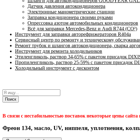
Шланги для автокондиционеров GOODYEAR GALAX
Датчик давления автокондиционера
Электронные манометрические станции
Заправка кондиционера своими руками
Опрессовка азотом автомобильных кондиционеров
Всё для заправки Mercedes-Benz и Audi R744 (CO²)
Инструмент для заправки авторефрижераторов R404a
Сервисный центр по ремонту и техническому обслужива
Ремонт трубок и шлангов автокондиционера, сварка арг
Инструмент для ремонта холодильников
Этиленгликоль, раствор 34-65% с пакетом присадок DIXI
Пропиленгликоль, раствор 25-59% с пакетом присадок D
Холодильный инструмент с дисконтом
Поиск
В связи с нестабильностью поставок некоторые цены сайта
Фреон 134, масло, UV, ниппеля, уплотнения, кол