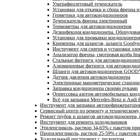
Ультрафиолетовый течеискатель
Установки для откачки и сбора фреона 
Герметики для автокондиционеров
Течеискатель фреона электронный
Термометры для автокондиционеров
Дезинфекция кондиционера. Оборудован
Установки для промывки кондиционеро
Кримперы для шлангов, шланги Goodyea
Инструмент для снятия и установки эле
Анализатор фреона, смотровая колба Ins
Стальные фитинги для автокондиционе
Алюминиевые фитинги для автокондиц
Шланги для автокондиционеров GOOD
Датчик давления автокондиционера
Электронные манометрические станции
Заправка кондиционера своими руками
Опрессовка азотом автомобильных кон
Всё для заправки Mercedes-Benz и Audi 
Инструмент для заправки авторефрижераторо
Сервисный центр по ремонту и техническом
Ремонт трубок и шлангов автокондиционера, 
Инструмент для ремонта холодильников
Этиленгликоль, раствор 34-65% с пакетом пр
Пропиленгликоль, раствор 25-59% с пакетом 
Холодильный инструмент с дисконтом