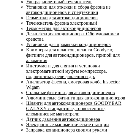
Ультрафиолетовый течеискатель
Установки для откачки и сбора фреона из
автокондиционеров и спецтехники
Герметики для автокондиционеров
Течеискатель фреона электронный
Термометры для автокондиционеров
Дезинфекция кондиционера. Оборудование и
средства
Установки для промывки кондиционеров
Кримперы для шлангов, шланги Goodyear,
фитинги для автокондиционеров, припой для
алюминия
Инструмент для снятия и установки
электромагнитной муфты компрессора,
подшипники, реле давления и др.
Анализатор фреона, смотровая колба Inspector
Wigam
Стальные фитинги для автокондиционеров
Алюминиевые фитинги для автокондиционеров
Шланги для автокондиционеров GOODYEAR
GALAXY стандартные, тонкостенные,
алюминиевые магистрали
Датчик давления автокондиционера
Электронные манометрические станции
Заправка кондиционера своими руками