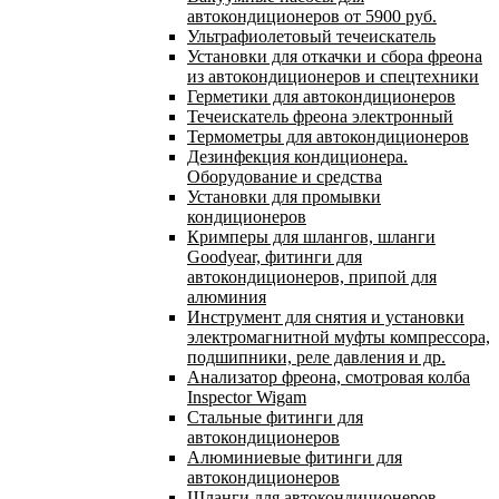
автокондиционеров от 5900 руб.
Ультрафиолетовый течеискатель
Установки для откачки и сбора фреона
из автокондиционеров и спецтехники
Герметики для автокондиционеров
Течеискатель фреона электронный
Термометры для автокондиционеров
Дезинфекция кондиционера.
Оборудование и средства
Установки для промывки
кондиционеров
Кримперы для шлангов, шланги
Goodyear, фитинги для
автокондиционеров, припой для
алюминия
Инструмент для снятия и установки
электромагнитной муфты компрессора,
подшипники, реле давления и др.
Анализатор фреона, смотровая колба
Inspector Wigam
Стальные фитинги для
автокондиционеров
Алюминиевые фитинги для
автокондиционеров
Шланги для автокондиционеров