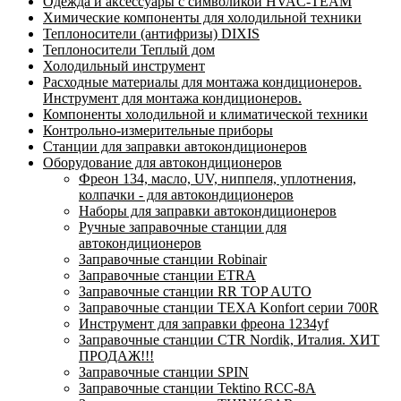
Одежда и аксессуары с символикой HVAC-TEAM
Химические компоненты для холодильной техники
Теплоносители (антифризы) DIXIS
Теплоносители Теплый дом
Холодильный инструмент
Расходные материалы для монтажа кондиционеров.
Инструмент для монтажа кондиционеров.
Компоненты холодильной и климатической техники
Контрольно-измерительные приборы
Станции для заправки автокондиционеров
Оборудование для автокондиционеров
Фреон 134, масло, UV, ниппеля, уплотнения,
колпачки - для автокондиционеров
Наборы для заправки автокондиционеров
Ручные заправочные станции для
автокондиционеров
Заправочные станции Robinair
Заправочные станции ETRA
Заправочные станции RR TOP AUTO
Заправочные станции TEXA Konfort серии 700R
Инструмент для заправки фреона 1234yf
Заправочные станции CTR Nordik, Италия. ХИТ
ПРОДАЖ!!!
Заправочные станции SPIN
Заправочные станции Tektino RCC-8A