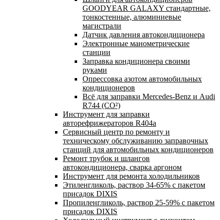
GOODYEAR GALAXY стандартные,
тонкостенные, алюминиевые
магистрали
Датчик давления автокондиционера
Электронные манометрические
станции
Заправка кондиционера своими
руками
Опрессовка азотом автомобильных
кондиционеров
Всё для заправки Mercedes-Benz и Audi
R744 (CO²)
Инструмент для заправки
авторефрижераторов R404a
Сервисный центр по ремонту и
техническому обслуживанию заправочных
станций для автомобильных кондиционеров
Ремонт трубок и шлангов
автокондиционера, сварка аргоном
Инструмент для ремонта холодильников
Этиленгликоль, раствор 34-65% с пакетом
присадок DIXIS
Пропиленгликоль, раствор 25-59% с пакетом
присадок DIXIS