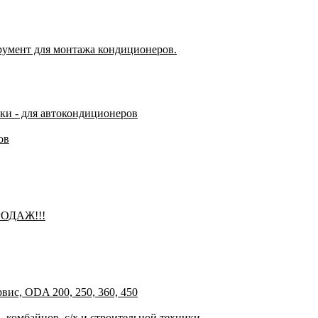
румент для монтажа кондиционеров.
чки - для автокондиционеров
ов
РОДАЖ!!!
ис, ODA 200, 250, 360, 450
 комбайнов, с/х и строительной техники