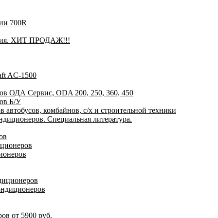
рии 700R
лия. ХИТ ПРОДАЖ!!!
ft AC-1500
ов ОДА Сервис, ODA 200, 250, 360, 450
ов Б/У
 автобусов, комбайнов, с/х и строительной техники
диционеров. Специальная литература.
ов
иционеров
ионеров
ндиционеров
ондиционеров
ов от 5900 руб.