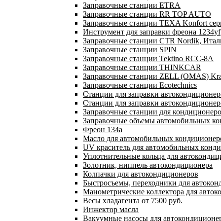
Заправочные станции ETRA
Заправочные станции RR TOP AUTO
Заправочные станции TEXA Konfort се
Инструмент для заправки фреона 1234yf
Заправочные станции CTR Nordik, Ита
Заправочные станции SPIN
Заправочные станции Tektino RCC-8A
Заправочные станции THINKCAR
Заправочные станции ZELL (OMAS) Kra
Заправочные станции Ecotechnics
Станции для заправки автокондиционер
Станции для заправки автокондиционер
Заправочные станции для кондиционеров
Заправочные объемы автомобильных кон
Фреон 134a
Масло для автомобильных кондиционер
UV краситель для автомобильных конд
Уплотнительные кольца для автокондиц
Золотник, ниппель автокондиционера
Колпачки для автокондиционеров
Быстросъемы, переходники для автоко
Манометрические коллектора для авток
Весы хладагента от 7500 руб.
Инжектор масла
Вакуумные насосы для автокондиционер