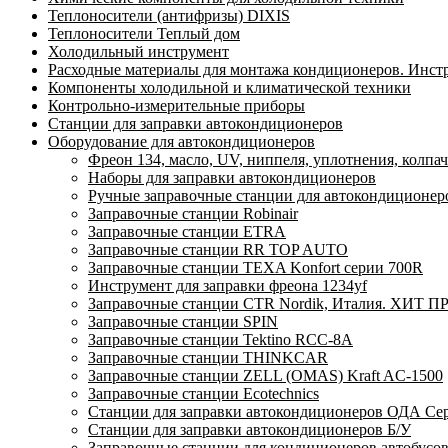
Теплоносители (антифризы) DIXIS
Теплоносители Теплый дом
Холодильный инструмент
Расходные материалы для монтажа кондиционеров. Инст
Компоненты холодильной и климатической техники
Контрольно-измерительные приборы
Станции для заправки автокондиционеров
Оборудование для автокондиционеров
Фреон 134, масло, UV, ниппеля, уплотнения, колпа
Наборы для заправки автокондиционеров
Ручные заправочные станции для автокондиционер
Заправочные станции Robinair
Заправочные станции ETRA
Заправочные станции RR TOP AUTO
Заправочные станции TEXA Konfort серии 700R
Инструмент для заправки фреона 1234yf
Заправочные станции CTR Nordik, Италия. ХИТ П
Заправочные станции SPIN
Заправочные станции Tektino RCC-8A
Заправочные станции THINKCAR
Заправочные станции ZELL (OMAS) Kraft AC-1500
Заправочные станции Ecotechnics
Станции для заправки автокондиционеров ОДА Серв
Станции для заправки автокондиционеров Б/У
Заправочные станции для кондиционеров автобусов,