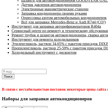
Шланги для автокондиционеров GOODYEAR GALAX
Датчик давления автокондиционера
Электронные манометрические станции
Заправка кондиционера своими руками
Опрессовка азотом автомобильных кондиционеров
Всё для заправки Mercedes-Benz и Audi R744 (CO²)
Инструмент для заправки авторефрижераторов R404a
Сервисный центр по ремонту и техническому обслужива
Ремонт трубок и шлангов автокондиционера, сварка арг
Инструмент для ремонта холодильников
Этиленгликоль, раствор 34-65% с пакетом присадок DIXI
Пропиленгликоль, раствор 25-59% с пакетом присадок D
Холодильный инструмент с дисконтом
Поиск
В связи с нестабильностью поставок некоторые цены сайта
Наборы для заправки автокондиционеров