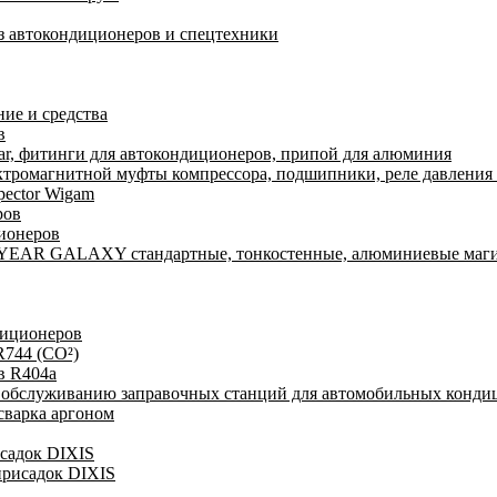
из автокондиционеров и спецтехники
ие и средства
в
r, фитинги для автокондиционеров, припой для алюминия
ктромагнитной муфты компрессора, подшипники, реле давления 
pector Wigam
ров
ионеров
YEAR GALAXY стандартные, тонкостенные, алюминиевые маги
диционеров
R744 (CO²)
в R404a
у обслуживанию заправочных станций для автомобильных конди
сварка аргоном
исадок DIXIS
присадок DIXIS