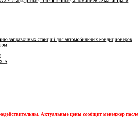
Y стандартные, тонкостенные, алюминиевые магистрали
нию заправочных станций для автомобильных кондиционеров
оном
S
IXIS
 недействительны. Актуальные цены сообщит менеджер после 