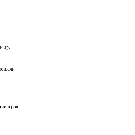
и др.
страли
ционеров