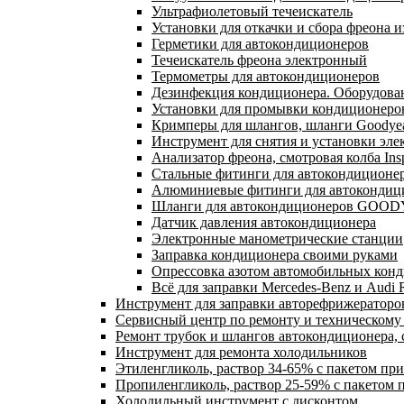
Ультрафиолетовый течеискатель
Установки для откачки и сбора фреона 
Герметики для автокондиционеров
Течеискатель фреона электронный
Термометры для автокондиционеров
Дезинфекция кондиционера. Оборудован
Установки для промывки кондиционеро
Кримперы для шлангов, шланги Goodyea
Инструмент для снятия и установки эле
Анализатор фреона, смотровая колба Ins
Стальные фитинги для автокондиционе
Алюминиевые фитинги для автокондиц
Шланги для автокондиционеров GOOD
Датчик давления автокондиционера
Электронные манометрические станции
Заправка кондиционера своими руками
Опрессовка азотом автомобильных кон
Всё для заправки Mercedes-Benz и Audi 
Инструмент для заправки авторефрижераторо
Сервисный центр по ремонту и техническом
Ремонт трубок и шлангов автокондиционера, 
Инструмент для ремонта холодильников
Этиленгликоль, раствор 34-65% с пакетом пр
Пропиленгликоль, раствор 25-59% с пакетом 
Холодильный инструмент с дисконтом