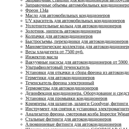
Заправочные объемы автомобильных кондиционеров
Фреон 134a
Масло для автомобильных кондиционеров
UV краситель для автомобильных кондиционеров
Уплотнительные кольца для автокондиционеров
Золотник, ниппель автокондиционера
Колпачки для автокондиционеров
Быстросъемы, переходники для автокондиционеров
Манометрические коллектора для автокондиционер
Весы хладагента от 7500 руб.
Инжектор масла
Вакуумные насосы для автокондиционеров от 5900 
Ультрафиолетовый течеискатель
Установки для откачки и сбора фреона из автоконд
Герметики для автокондиционеров
Течеискатель фреона электронный
Термометры для автокондиционеров
Дезинфекция кондиционера. Оборудование и средс
Установки для промывки кондиционеров
Кримперы для шлангов, шланги Goodyear, фитинги
Инструмент для снятия и установки электромагнит
Анализатор фреона, смотровая колба Inspector Wiga
Стальные фитинги для автокондиционеров
Алюминиевые фитинги для автокондиционеров