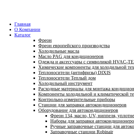
Главная
О Компании
Каталог
Фреон
Фреон европейского производства
Холодильные масла
Масло PAG для кондиционеров
Одежда и аксессуары с символикой HVAC-
Химические компоненты для холодильной те
Теплоносители (антифризы) DIXIS
Теплоносители Теплый дом
Холодильный инструмент
Расходные материалы для монтажа кондицион
Компоненты холодильной и климатической т
Контрольно-измерительные приборы
Станции для заправки автокондиционеров
Оборудование для автокондиционеров
Фреон 134, масло, UV, ниппеля, уплотн
Наборы для заправки автокондиционер
Ручные заправочные станции для авток
Заправочные станции Robinair