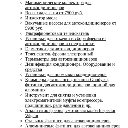
Манометрические коллектора для
автокондиционеров
Весы хладагента от 7500 руб.
Инжектор масла
Вакуумные насосы для автокондиционеров от
5900 руб.
Ультрафиолетовый течеискатель
Установки для откачки и сбора фреона из
автокондиционеров и спецтехники
Герметики для автокондиционеров
Течеискатель фреона электронный
Термометры для автокондиционеров
Дезинфекция кондиционера. Оборудование и
средства
Установки для промывки кондиционеров
Кримперы для шлангов, шланги Goodyear,
фитинги для автокондиционеров, припой для
алюминия
Инструмент для снятия и установки
электромагнитной муфты компрессора,
подшипники, реле давления и др.
Анализатор фреона, смотровая колба Inspector
Wigam
Стальные фитинги для автокондиционеров
Алюминиевые фитинги для автокондиционеров