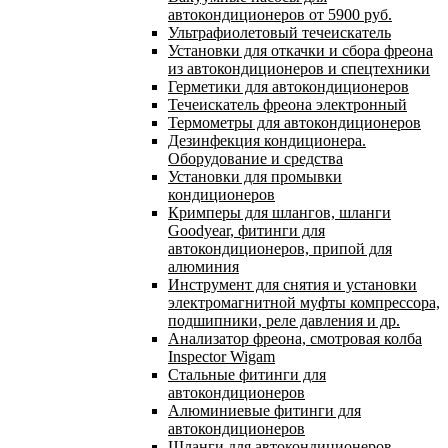
автокондиционеров от 5900 руб.
Ультрафиолетовый течеискатель
Установки для откачки и сбора фреона
из автокондиционеров и спецтехники
Герметики для автокондиционеров
Течеискатель фреона электронный
Термометры для автокондиционеров
Дезинфекция кондиционера.
Оборудование и средства
Установки для промывки
кондиционеров
Кримперы для шлангов, шланги
Goodyear, фитинги для
автокондиционеров, припой для
алюминия
Инструмент для снятия и установки
электромагнитной муфты компрессора,
подшипники, реле давления и др.
Анализатор фреона, смотровая колба
Inspector Wigam
Стальные фитинги для
автокондиционеров
Алюминиевые фитинги для
автокондиционеров
Шланги для автокондиционеров