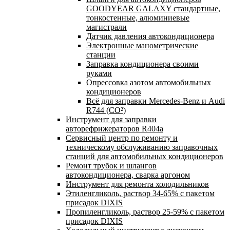
GOODYEAR GALAXY стандартные,
тонкостенные, алюминиевые
магистрали
Датчик давления автокондиционера
Электронные манометрические
станции
Заправка кондиционера своими
руками
Опрессовка азотом автомобильных
кондиционеров
Всё для заправки Mercedes-Benz и Audi
R744 (CO²)
Инструмент для заправки
авторефрижераторов R404a
Сервисный центр по ремонту и
техническому обслуживанию заправочных
станций для автомобильных кондиционеров
Ремонт трубок и шлангов
автокондиционера, сварка аргоном
Инструмент для ремонта холодильников
Этиленгликоль, раствор 34-65% с пакетом
присадок DIXIS
Пропиленгликоль, раствор 25-59% с пакетом
присадок DIXIS