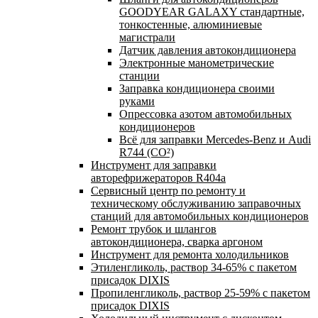
GOODYEAR GALAXY стандартные,
тонкостенные, алюминиевые
магистрали
Датчик давления автокондиционера
Электронные манометрические
станции
Заправка кондиционера своими
руками
Опрессовка азотом автомобильных
кондиционеров
Всё для заправки Mercedes-Benz и Audi
R744 (CO²)
Инструмент для заправки
авторефрижераторов R404a
Сервисный центр по ремонту и
техническому обслуживанию заправочных
станций для автомобильных кондиционеров
Ремонт трубок и шлангов
автокондиционера, сварка аргоном
Инструмент для ремонта холодильников
Этиленгликоль, раствор 34-65% с пакетом
присадок DIXIS
Пропиленгликоль, раствор 25-59% с пакетом
присадок DIXIS