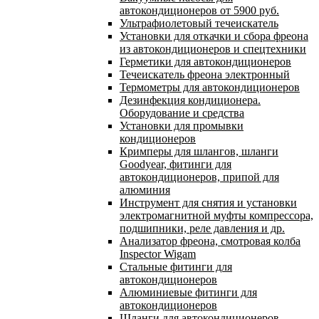
автокондиционеров от 5900 руб.
Ультрафиолетовый течеискатель
Установки для откачки и сбора фреона
из автокондиционеров и спецтехники
Герметики для автокондиционеров
Течеискатель фреона электронный
Термометры для автокондиционеров
Дезинфекция кондиционера.
Оборудование и средства
Установки для промывки
кондиционеров
Кримперы для шлангов, шланги
Goodyear, фитинги для
автокондиционеров, припой для
алюминия
Инструмент для снятия и установки
электромагнитной муфты компрессора,
подшипники, реле давления и др.
Анализатор фреона, смотровая колба
Inspector Wigam
Стальные фитинги для
автокондиционеров
Алюминиевые фитинги для
автокондиционеров
Шланги для автокондиционеров