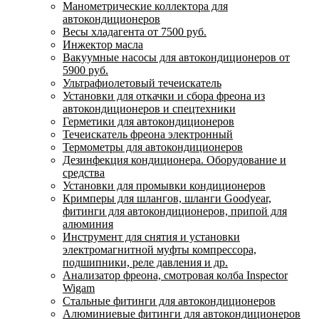
Манометрические коллектора для
автокондиционеров
Весы хладагента от 7500 руб.
Инжектор масла
Вакуумные насосы для автокондиционеров от
5900 руб.
Ультрафиолетовый течеискатель
Установки для откачки и сбора фреона из
автокондиционеров и спецтехники
Герметики для автокондиционеров
Течеискатель фреона электронный
Термометры для автокондиционеров
Дезинфекция кондиционера. Оборудование и
средства
Установки для промывки кондиционеров
Кримперы для шлангов, шланги Goodyear,
фитинги для автокондиционеров, припой для
алюминия
Инструмент для снятия и установки
электромагнитной муфты компрессора,
подшипники, реле давления и др.
Анализатор фреона, смотровая колба Inspector
Wigam
Стальные фитинги для автокондиционеров
Алюминиевые фитинги для автокондиционеров