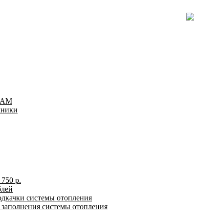
TEAM
хники
750 р.
блей
одкачки системы отопления
я заполнения системы отопления