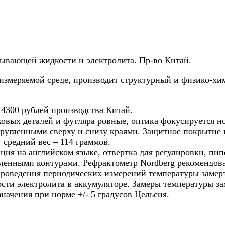
ывающей жидкости и электролита. Пр-во Китай.
 измеряемой среде, производит структурный и физико-хи
 4300 рублей производства Китай.
ковых деталей и футляра ровные, оптика фокусируется н
кругленными сверху и снизу краями. Защитное покрытие 
средний вес – 114 граммов.
ия на английском языке, отвертка для регулировки, пипе
бленными контурами. Рефрактометр Nordberg рекомендова
 проведения периодических измерений температуры замер
ти электролита в аккумуляторе. Замеры температуры за
значения при норме +/- 5 градусов Цельсия.