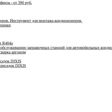
риза - от 390 руб.
еров. Инструмент для монтажа кондиционеров.
ехники
в R404a
у обслуживанию заправочных станций для автомобильных конди
сварка аргоном
исадок DIXIS
присадок DIXIS