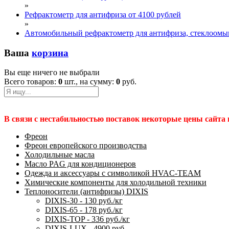
»
Рефрактометр для антифриза от 4100 рублей
»
Автомобильный рефрактометр для антифриза, стеклоомы
Ваша
корзина
Вы еще ничего не выбрали
Всего товаров:
0
шт., на сумму:
0
руб.
В связи с нестабильностью поставок некоторые цены сайта
Фреон
Фреон европейского производства
Холодильные масла
Масло PAG для кондиционеров
Одежда и аксессуары с символикой HVAC-TEAM
Химические компоненты для холодильной техники
Теплоносители (антифризы) DIXIS
DIXIS-30 - 130 руб./кг
DIXIS-65 - 178 руб./кг
DIXIS-ТОP - 336 руб./кг
DIXIS-LUX - 4900 руб.