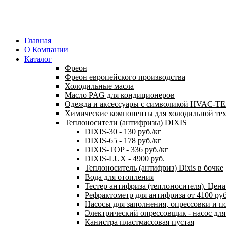
Главная
О Компании
Каталог
Фреон
Фреон европейского производства
Холодильные масла
Масло PAG для кондиционеров
Одежда и аксессуары с символикой HVAC-
Химические компоненты для холодильной те
Теплоносители (антифризы) DIXIS
DIXIS-30 - 130 руб./кг
DIXIS-65 - 178 руб./кг
DIXIS-ТОP - 336 руб./кг
DIXIS-LUX - 4900 руб.
Теплоноситель (антифриз) Dixis в бочке
Вода для отопления
Тестер антифриза (теплоносителя). Цена 
Рефрактометр для антифриза от 4100 ру
Насосы для заполнения, опрессовки и п
Электрический опрессовщик - насос дл
Канистра пластмассовая пустая