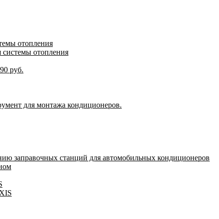
стемы отопления
я системы отопления
90 руб.
румент для монтажа кондиционеров.
нию заправочных станций для автомобильных кондиционеров
оном
S
IXIS