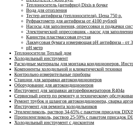
Теплоноситель (антифриз) Dixis в бочке
Вода для отопления
Тестер антифриза (теплоносителя). Цена 750 р.
Рефрактометр для антифриза от 4100 рублей
Насосы для заполнения, опрессовки и подкачки си
Электрический опрессовщик - насос для заполнени
Канистра пластмассовая пустая
Лакмусовая бумага измеряющая pH антифриза - от 3
pH метр
Теплоносители Теплый дом
Холодильный инструмент
Расходные материалы для монтажа кондиционеров. Инст
Компоненты холодильной и климатической техники
Контрольно-измерительные приборы
Станции для заправки автокондиционеров
Оборудование для автокондиционеров
Инструмент для заправки авторефрижераторов R404a
Сервисный центр по ремонту и техническому обслужива
Ремонт трубок и шлангов автокондиционера, сварка арг
Инструмент для ремонта холодильников
Этиленгликоль, раствор 34-65% с пакетом присадок DIXI
Пропиленгликоль, раствор 25-59% с пакетом присадок D
Холодильный инструмент с дисконтом