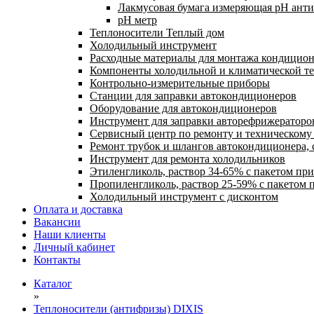
Лакмусовая бумага измеряющая pH антиф
pH метр
Теплоносители Теплый дом
Холодильный инструмент
Расходные материалы для монтажа кондицион
Компоненты холодильной и климатической т
Контрольно-измерительные приборы
Станции для заправки автокондиционеров
Оборудование для автокондиционеров
Инструмент для заправки авторефрижераторо
Сервисный центр по ремонту и техническом
Ремонт трубок и шлангов автокондиционера, 
Инструмент для ремонта холодильников
Этиленгликоль, раствор 34-65% с пакетом пр
Пропиленгликоль, раствор 25-59% с пакетом 
Холодильный инструмент с дисконтом
Оплата и доставка
Вакансии
Наши клиенты
Личный кабинет
Контакты
Каталог
»
Теплоносители (антифризы) DIXIS