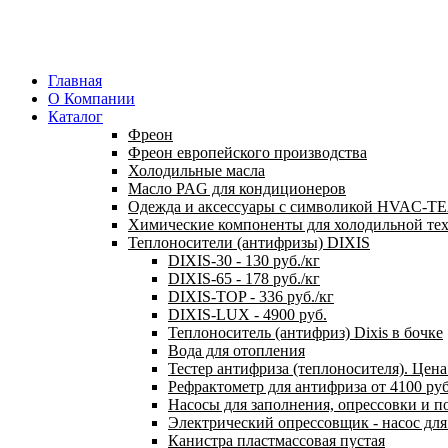
Главная
О Компании
Каталог
Фреон
Фреон европейского производства
Холодильные масла
Масло PAG для кондиционеров
Одежда и аксессуары с символикой HVAC-
Химические компоненты для холодильной те
Теплоносители (антифризы) DIXIS
DIXIS-30 - 130 руб./кг
DIXIS-65 - 178 руб./кг
DIXIS-ТОP - 336 руб./кг
DIXIS-LUX - 4900 руб.
Теплоноситель (антифриз) Dixis в бочке
Вода для отопления
Тестер антифриза (теплоносителя). Цена 
Рефрактометр для антифриза от 4100 ру
Насосы для заполнения, опрессовки и п
Электрический опрессовщик - насос дл
Канистра пластмассовая пустая