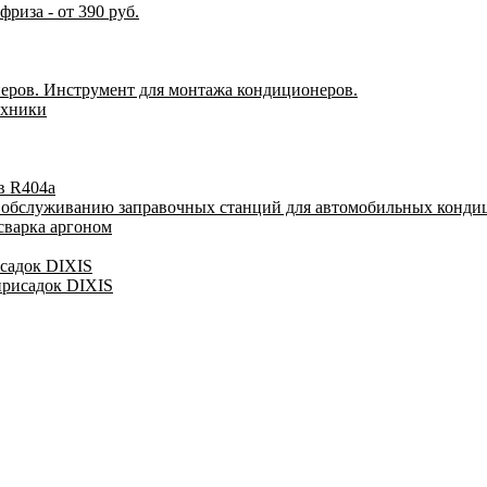
риза - от 390 руб.
еров. Инструмент для монтажа кондиционеров.
ехники
в R404a
у обслуживанию заправочных станций для автомобильных конди
сварка аргоном
исадок DIXIS
присадок DIXIS