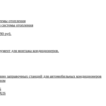
стемы отопления
я системы отопления
90 руб.
румент для монтажа кондиционеров.
нию заправочных станций для автомобильных кондиционеров
оном
S
IXIS