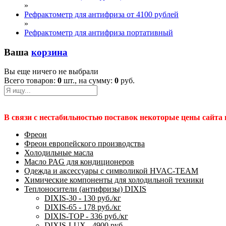
»
Рефрактометр для антифриза от 4100 рублей
»
Рефрактометр для антифриза портативный
Ваша
корзина
Вы еще ничего не выбрали
Всего товаров:
0
шт., на сумму:
0
руб.
В связи с нестабильностью поставок некоторые цены сайта
Фреон
Фреон европейского производства
Холодильные масла
Масло PAG для кондиционеров
Одежда и аксессуары с символикой HVAC-TEAM
Химические компоненты для холодильной техники
Теплоносители (антифризы) DIXIS
DIXIS-30 - 130 руб./кг
DIXIS-65 - 178 руб./кг
DIXIS-ТОP - 336 руб./кг
DIXIS-LUX - 4900 руб.