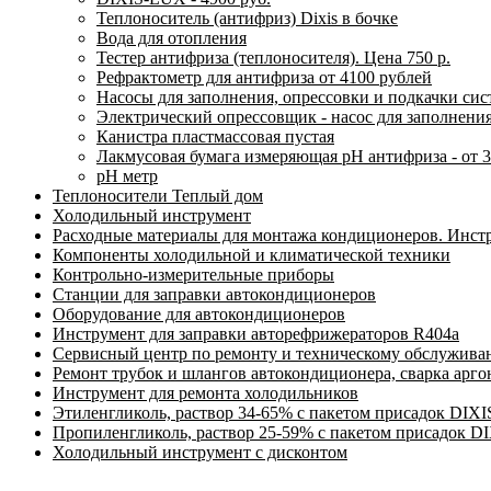
Теплоноситель (антифриз) Dixis в бочке
Вода для отопления
Тестер антифриза (теплоносителя). Цена 750 р.
Рефрактометр для антифриза от 4100 рублей
Насосы для заполнения, опрессовки и подкачки си
Электрический опрессовщик - насос для заполнени
Канистра пластмассовая пустая
Лакмусовая бумага измеряющая pH антифриза - от 3
pH метр
Теплоносители Теплый дом
Холодильный инструмент
Расходные материалы для монтажа кондиционеров. Инст
Компоненты холодильной и климатической техники
Контрольно-измерительные приборы
Станции для заправки автокондиционеров
Оборудование для автокондиционеров
Инструмент для заправки авторефрижераторов R404a
Сервисный центр по ремонту и техническому обслужива
Ремонт трубок и шлангов автокондиционера, сварка арг
Инструмент для ремонта холодильников
Этиленгликоль, раствор 34-65% с пакетом присадок DIXI
Пропиленгликоль, раствор 25-59% с пакетом присадок D
Холодильный инструмент с дисконтом