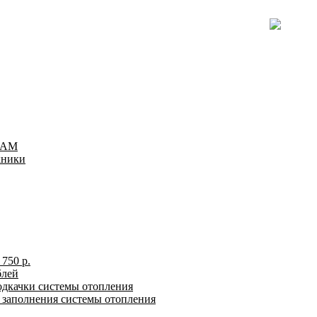
TEAM
хники
750 р.
блей
одкачки системы отопления
я заполнения системы отопления