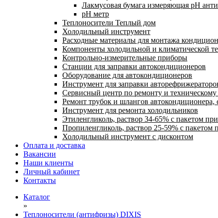
Лакмусовая бумага измеряющая pH антиф
pH метр
Теплоносители Теплый дом
Холодильный инструмент
Расходные материалы для монтажа кондицион
Компоненты холодильной и климатической т
Контрольно-измерительные приборы
Станции для заправки автокондиционеров
Оборудование для автокондиционеров
Инструмент для заправки авторефрижераторо
Сервисный центр по ремонту и техническом
Ремонт трубок и шлангов автокондиционера, 
Инструмент для ремонта холодильников
Этиленгликоль, раствор 34-65% с пакетом пр
Пропиленгликоль, раствор 25-59% с пакетом 
Холодильный инструмент с дисконтом
Оплата и доставка
Вакансии
Наши клиенты
Личный кабинет
Контакты
Каталог
»
Теплоносители (антифризы) DIXIS