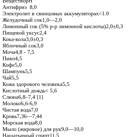
ВеществоpH
Антифриз 8,0
Электролит в свинцовых аккумуляторах<1.0
Желудочный сок1,0—2,0
Лимонный сок (5% р-р лимонной кислоты)2,0±0,3
Пищевой уксус2,4
Кока-кола3,0±0,3
Яблочный сок3,0
Моча4,8 - 7,5
Пиво4,5
Кофе5,0
Шампунь5,5
Чай5,5
Кожа здорового человека5,5
Кислотный дождь< 5,6
Слюна6,8–7,4 [1]
Молоко6,6-6,9
Чистая вода7,0
Кровь7,36—7,44
Морская вода8,0
Мыло (жировое) для рук9,0—10,0
Нашатырный спирт11,5