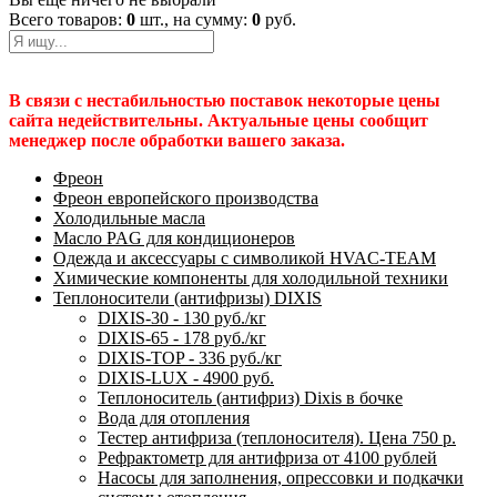
Всего товаров:
0
шт., на сумму:
0
руб.
В связи с нестабильностью поставок некоторые цены
сайта недействительны. Актуальные цены сообщит
менеджер после обработки вашего заказа.
Фреон
Фреон европейского производства
Холодильные масла
Масло PAG для кондиционеров
Одежда и аксессуары с символикой HVAC-TEAM
Химические компоненты для холодильной техники
Теплоносители (антифризы) DIXIS
DIXIS-30 - 130 руб./кг
DIXIS-65 - 178 руб./кг
DIXIS-ТОP - 336 руб./кг
DIXIS-LUX - 4900 руб.
Теплоноситель (антифриз) Dixis в бочке
Вода для отопления
Тестер антифриза (теплоносителя). Цена 750 р.
Рефрактометр для антифриза от 4100 рублей
Насосы для заполнения, опрессовки и подкачки