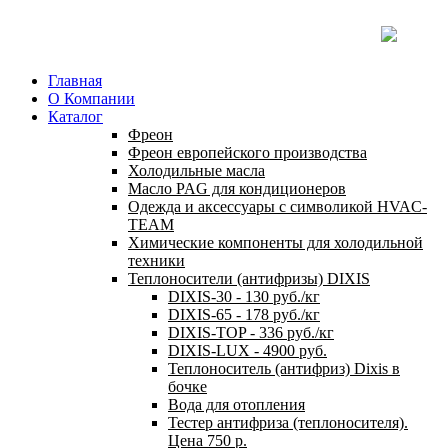
Главная
О Компании
Каталог
Фреон
Фреон европейского производства
Холодильные масла
Масло PAG для кондиционеров
Одежда и аксессуары с символикой HVAC-
TEAM
Химические компоненты для холодильной
техники
Теплоносители (антифризы) DIXIS
DIXIS-30 - 130 руб./кг
DIXIS-65 - 178 руб./кг
DIXIS-ТОP - 336 руб./кг
DIXIS-LUX - 4900 руб.
Теплоноситель (антифриз) Dixis в
бочке
Вода для отопления
Тестер антифриза (теплоносителя).
Цена 750 р.