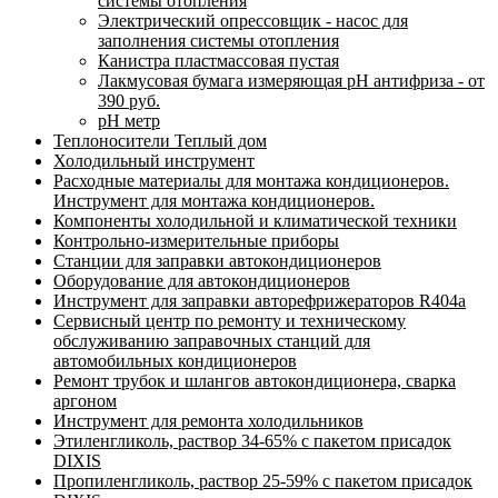
системы отопления
Электрический опрессовщик - насос для
заполнения системы отопления
Канистра пластмассовая пустая
Лакмусовая бумага измеряющая pH антифриза - от
390 руб.
pH метр
Теплоносители Теплый дом
Холодильный инструмент
Расходные материалы для монтажа кондиционеров.
Инструмент для монтажа кондиционеров.
Компоненты холодильной и климатической техники
Контрольно-измерительные приборы
Станции для заправки автокондиционеров
Оборудование для автокондиционеров
Инструмент для заправки авторефрижераторов R404a
Сервисный центр по ремонту и техническому
обслуживанию заправочных станций для
автомобильных кондиционеров
Ремонт трубок и шлангов автокондиционера, сварка
аргоном
Инструмент для ремонта холодильников
Этиленгликоль, раствор 34-65% с пакетом присадок
DIXIS
Пропиленгликоль, раствор 25-59% с пакетом присадок