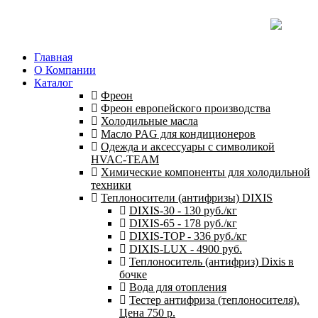
Главная
О Компании
Каталог
Фреон
Фреон европейского производства
Холодильные масла
Масло PAG для кондиционеров
Одежда и аксессуары с символикой
HVAC-TEAM
Химические компоненты для холодильной
техники
Теплоносители (антифризы) DIXIS
DIXIS-30 - 130 руб./кг
DIXIS-65 - 178 руб./кг
DIXIS-ТОP - 336 руб./кг
DIXIS-LUX - 4900 руб.
Теплоноситель (антифриз) Dixis в
бочке
Вода для отопления
Тестер антифриза (теплоносителя).
Цена 750 р.