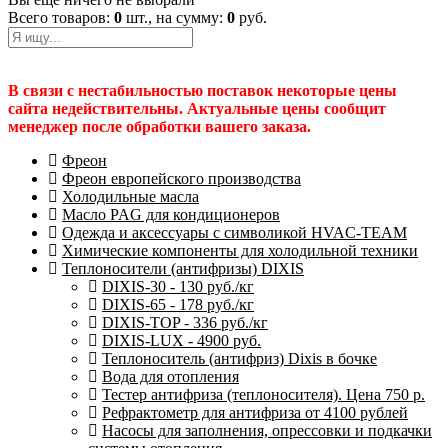
Всего товаров:
0
шт., на сумму:
0
руб.
В связи с нестабильностью поставок некоторые цены
сайта недействительны. Актуальные цены сообщит
менеджер после обработки вашего заказа.
Фреон
Фреон европейского производства
Холодильные масла
Масло PAG для кондиционеров
Одежда и аксессуары с символикой HVAC-TEAM
Химические компоненты для холодильной техники
Теплоносители (антифризы) DIXIS
DIXIS-30 - 130 руб./кг
DIXIS-65 - 178 руб./кг
DIXIS-ТОP - 336 руб./кг
DIXIS-LUX - 4900 руб.
Теплоноситель (антифриз) Dixis в бочке
Вода для отопления
Тестер антифриза (теплоносителя). Цена 750 р.
Рефрактометр для антифриза от 4100 рублей
Насосы для заполнения, опрессовки и подкачки