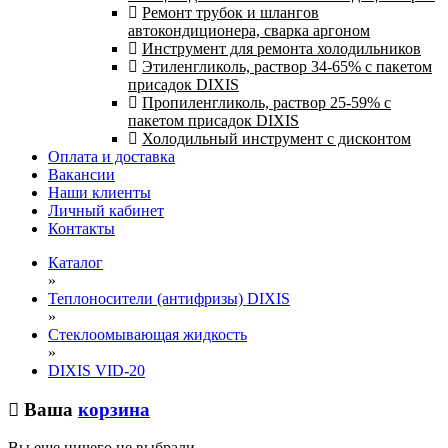
Ремонт трубок и шлангов
автокондиционера, сварка аргоном
Инструмент для ремонта холодильников
Этиленгликоль, раствор 34-65% с пакетом
присадок DIXIS
Пропиленгликоль, раствор 25-59% с
пакетом присадок DIXIS
Холодильный инструмент с дисконтом
Оплата и доставка
Вакансии
Наши клиенты
Личный кабинет
Контакты
Каталог
»
Теплоносители (антифризы) DIXIS
»
Cтеклоомывающая жидкость
»
DIXIS VID-20
Ваша
корзина
Вы еще ничего не выбрали