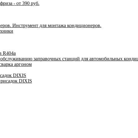
риза - от 390 руб.
еров. Инструмент для монтажа кондиционеров.
ехники
в R404a
у обслуживанию заправочных станций для автомобильных конди
сварка аргоном
исадок DIXIS
присадок DIXIS