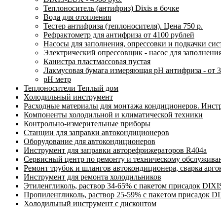
Теплоноситель (антифриз) Dixis в бочке
Вода для отопления
Тестер антифриза (теплоносителя). Цена 750 р.
Рефрактометр для антифриза от 4100 рублей
Насосы для заполнения, опрессовки и подкачки си
Электрический опрессовщик - насос для заполнени
Канистра пластмассовая пустая
Лакмусовая бумага измеряющая pH антифриза - от 3
pH метр
Теплоносители Теплый дом
Холодильный инструмент
Расходные материалы для монтажа кондиционеров. Инст
Компоненты холодильной и климатической техники
Контрольно-измерительные приборы
Станции для заправки автокондиционеров
Оборудование для автокондиционеров
Инструмент для заправки авторефрижераторов R404a
Сервисный центр по ремонту и техническому обслужива
Ремонт трубок и шлангов автокондиционера, сварка арг
Инструмент для ремонта холодильников
Этиленгликоль, раствор 34-65% с пакетом присадок DIXI
Пропиленгликоль, раствор 25-59% с пакетом присадок D
Холодильный инструмент с дисконтом