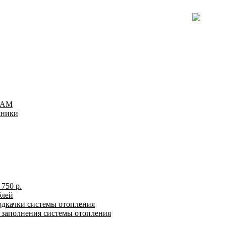
TEAM
хники
750 р.
блей
одкачки системы отопления
я заполнения системы отопления