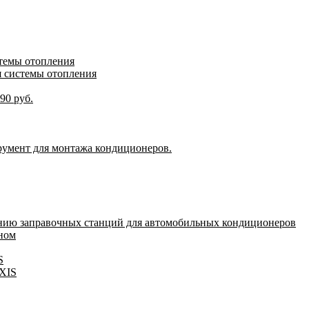
стемы отопления
я системы отопления
90 руб.
румент для монтажа кондиционеров.
нию заправочных станций для автомобильных кондиционеров
оном
S
IXIS