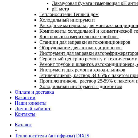
Лакмусовая бумага измеряющая pH антиф
pH метр
Теплоносители Теплый дом
Холодильный инструмент
Расходные материалы для монтажа кондицион
Компоненты холодильной и климатической т
Контрольно-измерительные приборы
Станции для заправки автокондиционеров
Оборудование для автокондиционеров
Инструмент для заправки авторефрижераторо
Сервисный центр по ремонту и техническом
Ремонт трубок и шлангов автокондиционера, 
Инструмент для ремонта холодильников
Этиленгликоль, раствор 34-65% с пакетом пр
Пропиленгликоль, раствор 25-59% с пакетом 
Холодильный инструмент с дисконтом
Оплата и доставка
Вакансии
Наши клиенты
Личный кабинет
Контакты
Каталог
»
Теплоносители (антифризы) DIXIS