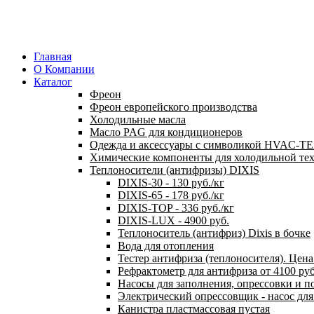
Главная
О Компании
Каталог
Фреон
Фреон европейского производства
Холодильные масла
Масло PAG для кондиционеров
Одежда и аксессуары с символикой HVAC-
Химические компоненты для холодильной те
Теплоносители (антифризы) DIXIS
DIXIS-30 - 130 руб./кг
DIXIS-65 - 178 руб./кг
DIXIS-ТОP - 336 руб./кг
DIXIS-LUX - 4900 руб.
Теплоноситель (антифриз) Dixis в бочке
Вода для отопления
Тестер антифриза (теплоносителя). Цена 
Рефрактометр для антифриза от 4100 ру
Насосы для заполнения, опрессовки и п
Электрический опрессовщик - насос дл
Канистра пластмассовая пустая