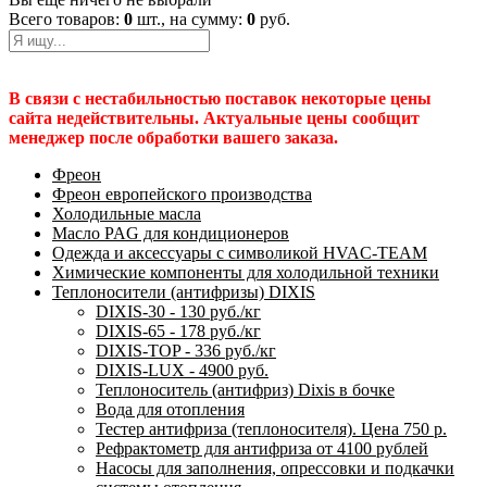
Всего товаров:
0
шт., на сумму:
0
руб.
В связи с нестабильностью поставок некоторые цены
сайта недействительны. Актуальные цены сообщит
менеджер после обработки вашего заказа.
Фреон
Фреон европейского производства
Холодильные масла
Масло PAG для кондиционеров
Одежда и аксессуары с символикой HVAC-TEAM
Химические компоненты для холодильной техники
Теплоносители (антифризы) DIXIS
DIXIS-30 - 130 руб./кг
DIXIS-65 - 178 руб./кг
DIXIS-ТОP - 336 руб./кг
DIXIS-LUX - 4900 руб.
Теплоноситель (антифриз) Dixis в бочке
Вода для отопления
Тестер антифриза (теплоносителя). Цена 750 р.
Рефрактометр для антифриза от 4100 рублей
Насосы для заполнения, опрессовки и подкачки