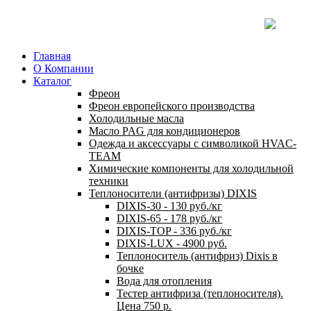
Главная
О Компании
Каталог
Фреон
Фреон европейского производства
Холодильные масла
Масло PAG для кондиционеров
Одежда и аксессуары с символикой HVAC-
TEAM
Химические компоненты для холодильной
техники
Теплоносители (антифризы) DIXIS
DIXIS-30 - 130 руб./кг
DIXIS-65 - 178 руб./кг
DIXIS-ТОP - 336 руб./кг
DIXIS-LUX - 4900 руб.
Теплоноситель (антифриз) Dixis в
бочке
Вода для отопления
Тестер антифриза (теплоносителя).
Цена 750 р.