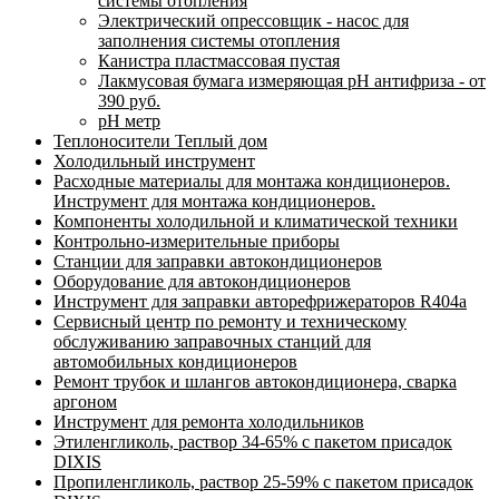
системы отопления
Электрический опрессовщик - насос для
заполнения системы отопления
Канистра пластмассовая пустая
Лакмусовая бумага измеряющая pH антифриза - от
390 руб.
pH метр
Теплоносители Теплый дом
Холодильный инструмент
Расходные материалы для монтажа кондиционеров.
Инструмент для монтажа кондиционеров.
Компоненты холодильной и климатической техники
Контрольно-измерительные приборы
Станции для заправки автокондиционеров
Оборудование для автокондиционеров
Инструмент для заправки авторефрижераторов R404a
Сервисный центр по ремонту и техническому
обслуживанию заправочных станций для
автомобильных кондиционеров
Ремонт трубок и шлангов автокондиционера, сварка
аргоном
Инструмент для ремонта холодильников
Этиленгликоль, раствор 34-65% с пакетом присадок
DIXIS
Пропиленгликоль, раствор 25-59% с пакетом присадок