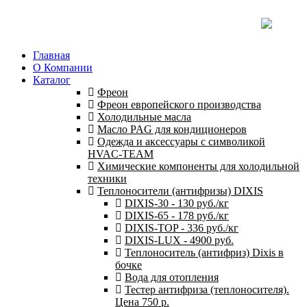
Главная
О Компании
Каталог
Фреон
Фреон европейского производства
Холодильные масла
Масло PAG для кондиционеров
Одежда и аксессуары с символикой
HVAC-TEAM
Химические компоненты для холодильной
техники
Теплоносители (антифризы) DIXIS
DIXIS-30 - 130 руб./кг
DIXIS-65 - 178 руб./кг
DIXIS-ТОP - 336 руб./кг
DIXIS-LUX - 4900 руб.
Теплоноситель (антифриз) Dixis в
бочке
Вода для отопления
Тестер антифриза (теплоносителя).
Цена 750 р.