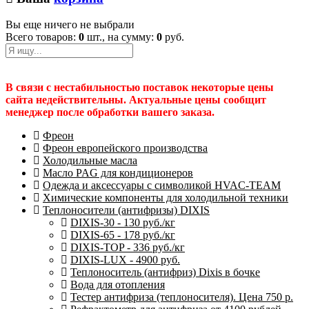
Вы еще ничего не выбрали
Всего товаров:
0
шт., на сумму:
0
руб.
В связи с нестабильностью поставок некоторые цены
сайта недействительны. Актуальные цены сообщит
менеджер после обработки вашего заказа.
Фреон
Фреон европейского производства
Холодильные масла
Масло PAG для кондиционеров
Одежда и аксессуары с символикой HVAC-TEAM
Химические компоненты для холодильной техники
Теплоносители (антифризы) DIXIS
DIXIS-30 - 130 руб./кг
DIXIS-65 - 178 руб./кг
DIXIS-ТОP - 336 руб./кг
DIXIS-LUX - 4900 руб.
Теплоноситель (антифриз) Dixis в бочке
Вода для отопления
Тестер антифриза (теплоносителя). Цена 750 р.