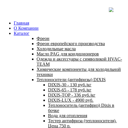
Главная
О Компании
Каталог
Фреон
Фреон европейского производства
Холодильные масла
Масло PAG для кондиционеров
Одежда и аксессуары с символикой HVAC-
TEAM
Химические компоненты для холодильной
техники
Теплоносители (антифризы) DIXIS
DIXIS-30 - 130 руб./кг
DIXIS-65 - 178 руб./кг
DIXIS-ТОP - 336 руб./кг
DIXIS-LUX - 4900 руб.
Теплоноситель (антифриз) Dixis в
бочке
Вода для отопления
Тестер антифриза (теплоносителя).
Цена 750 р.