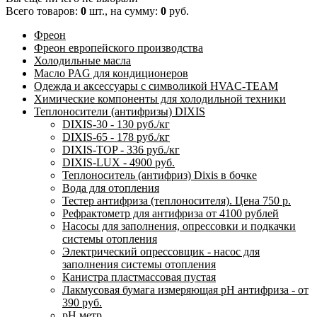
Всего товаров:
0
шт., на сумму:
0
руб.
Фреон
Фреон европейского производства
Холодильные масла
Масло PAG для кондиционеров
Одежда и аксессуары с символикой HVAC-TEAM
Химические компоненты для холодильной техники
Теплоносители (антифризы) DIXIS
DIXIS-30 - 130 руб./кг
DIXIS-65 - 178 руб./кг
DIXIS-ТОP - 336 руб./кг
DIXIS-LUX - 4900 руб.
Теплоноситель (антифриз) Dixis в бочке
Вода для отопления
Тестер антифриза (теплоносителя). Цена 750 р.
Рефрактометр для антифриза от 4100 рублей
Насосы для заполнения, опрессовки и подкачки
системы отопления
Электрический опрессовщик - насос для
заполнения системы отопления
Канистра пластмассовая пустая
Лакмусовая бумага измеряющая pH антифриза - от
390 руб.
pH метр