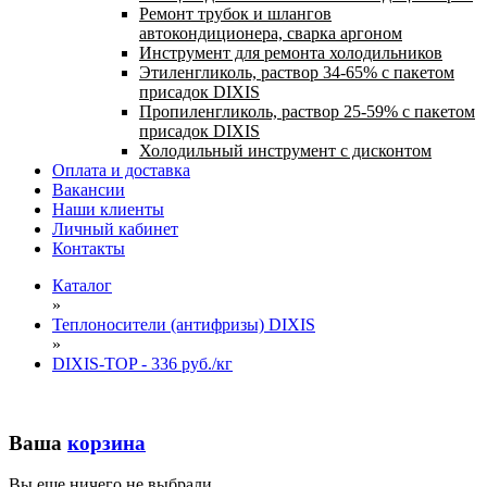
Ремонт трубок и шлангов
автокондиционера, сварка аргоном
Инструмент для ремонта холодильников
Этиленгликоль, раствор 34-65% с пакетом
присадок DIXIS
Пропиленгликоль, раствор 25-59% с пакетом
присадок DIXIS
Холодильный инструмент с дисконтом
Оплата и доставка
Вакансии
Наши клиенты
Личный кабинет
Контакты
Каталог
»
Теплоносители (антифризы) DIXIS
»
DIXIS-ТОP - 336 руб./кг
Ваша
корзина
Вы еще ничего не выбрали