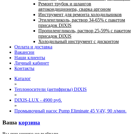
Ремонт трубок и шлангов
автокондиционера, сварка аргоном
Инструмент для ремонта холодильников
Этиленгликоль, раствор 34-65% с пакетом
присадок DIXIS
Пропиленгликоль, раствор 25-59% с пакетом
присадок DIXIS
Холодильный инструмент с дисконтом
Оплата и доставка
Вакансии
Наши клиенты
Личный кабинет
Контакты
Каталог
»
Теплоносители (антифризы) DIXIS
»
DIXIS-LUX - 4900 руб.
»
Промывочный насос Pump Eliminate 45 V4V, 90 л/мин.
Ваша
корзина
Вы еще ничего не выбрали