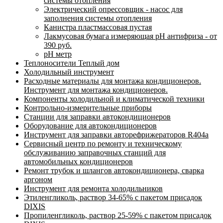
системы отопления
Электрический опрессовщик - насос для
заполнения системы отопления
Канистра пластмассовая пустая
Лакмусовая бумага измеряющая pH антифриза - от
390 руб.
pH метр
Теплоносители Теплый дом
Холодильный инструмент
Расходные материалы для монтажа кондиционеров.
Инструмент для монтажа кондиционеров.
Компоненты холодильной и климатической техники
Контрольно-измерительные приборы
Станции для заправки автокондиционеров
Оборудование для автокондиционеров
Инструмент для заправки авторефрижераторов R404a
Сервисный центр по ремонту и техническому
обслуживанию заправочных станций для
автомобильных кондиционеров
Ремонт трубок и шлангов автокондиционера, сварка
аргоном
Инструмент для ремонта холодильников
Этиленгликоль, раствор 34-65% с пакетом присадок
DIXIS
Пропиленгликоль, раствор 25-59% с пакетом присадок