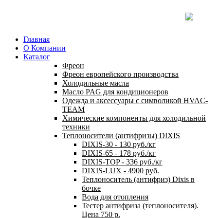
Главная
О Компании
Каталог
Фреон
Фреон европейского производства
Холодильные масла
Масло PAG для кондиционеров
Одежда и аксессуары с символикой HVAC-
TEAM
Химические компоненты для холодильной
техники
Теплоносители (антифризы) DIXIS
DIXIS-30 - 130 руб./кг
DIXIS-65 - 178 руб./кг
DIXIS-ТОP - 336 руб./кг
DIXIS-LUX - 4900 руб.
Теплоноситель (антифриз) Dixis в
бочке
Вода для отопления
Тестер антифриза (теплоносителя).
Цена 750 р.