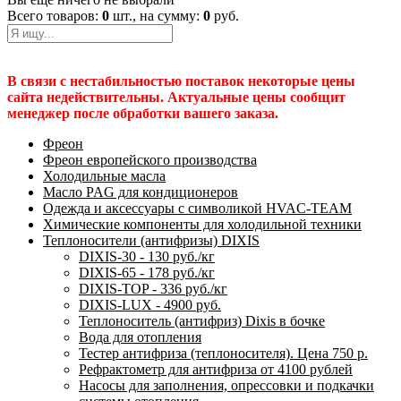
Всего товаров:
0
шт., на сумму:
0
руб.
В связи с нестабильностью поставок некоторые цены
сайта недействительны. Актуальные цены сообщит
менеджер после обработки вашего заказа.
Фреон
Фреон европейского производства
Холодильные масла
Масло PAG для кондиционеров
Одежда и аксессуары с символикой HVAC-TEAM
Химические компоненты для холодильной техники
Теплоносители (антифризы) DIXIS
DIXIS-30 - 130 руб./кг
DIXIS-65 - 178 руб./кг
DIXIS-ТОP - 336 руб./кг
DIXIS-LUX - 4900 руб.
Теплоноситель (антифриз) Dixis в бочке
Вода для отопления
Тестер антифриза (теплоносителя). Цена 750 р.
Рефрактометр для антифриза от 4100 рублей
Насосы для заполнения, опрессовки и подкачки