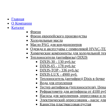
Главная
О Компании
Каталог
Фреон
Фреон европейского производства
Холодильные масла
Масло PAG для кондиционеров
Одежда и аксессуары с символикой HVAC-
Химические компоненты для холодильной те
Теплоносители (антифризы) DIXIS
DIXIS-30 - 130 руб./кг
DIXIS-65 - 178 руб./кг
DIXIS-ТОP - 336 руб./кг
DIXIS-LUX - 4900 руб.
Теплоноситель (антифриз) Dixis в бочке
Вода для отопления
Тестер антифриза (теплоносителя). Цена 
Рефрактометр для антифриза от 4100 ру
Насосы для заполнения, опрессовки и п
Электрический опрессовщик - насос дл
Канистра пластмассовая пустая