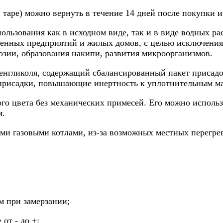
таре) можно вернуть в течение 14 дней после покупки и
спользования как в исходном виде, так и в виде водных р
нных предприятий и жилых домов, с целью исключения 
озии, образования накипи, развития микроорганизмов.
енгликоля, содержащий сбалансированный пакет присадо
присадки, повышающие инертность к уплотнительным ма
го цвета без механических примесей. Его можно использ
м.
ми газовыми котлами, из-за возможных местных перегрев
м при замерзании;
 от - до +;