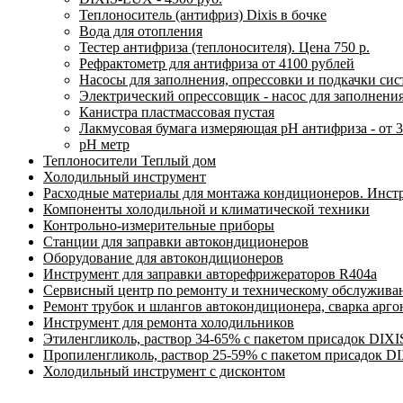
Теплоноситель (антифриз) Dixis в бочке
Вода для отопления
Тестер антифриза (теплоносителя). Цена 750 р.
Рефрактометр для антифриза от 4100 рублей
Насосы для заполнения, опрессовки и подкачки си
Электрический опрессовщик - насос для заполнени
Канистра пластмассовая пустая
Лакмусовая бумага измеряющая pH антифриза - от 3
pH метр
Теплоносители Теплый дом
Холодильный инструмент
Расходные материалы для монтажа кондиционеров. Инст
Компоненты холодильной и климатической техники
Контрольно-измерительные приборы
Станции для заправки автокондиционеров
Оборудование для автокондиционеров
Инструмент для заправки авторефрижераторов R404a
Сервисный центр по ремонту и техническому обслужива
Ремонт трубок и шлангов автокондиционера, сварка арг
Инструмент для ремонта холодильников
Этиленгликоль, раствор 34-65% с пакетом присадок DIXI
Пропиленгликоль, раствор 25-59% с пакетом присадок D
Холодильный инструмент с дисконтом