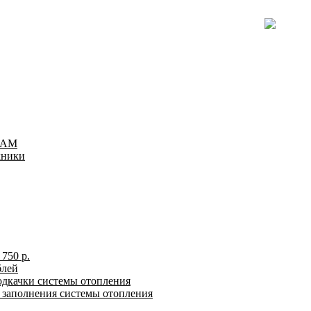
TEAM
хники
750 р.
блей
одкачки системы отопления
я заполнения системы отопления