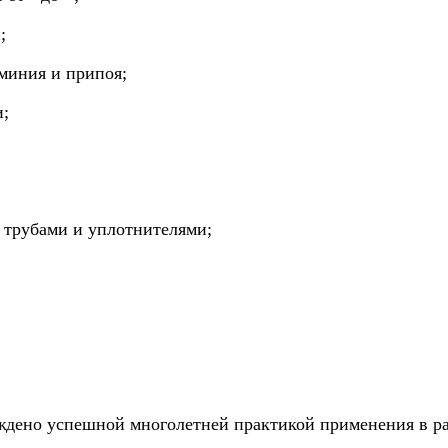
й;
юминия и припоя;
и;
 трубами и уплотнителями;
ждено успешной многолетней практикой применения в ра