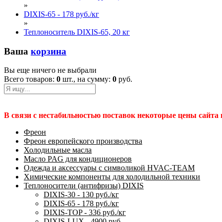
»
DIXIS-65 - 178 руб./кг
»
Теплоноситель DIXIS-65, 20 кг
Ваша
корзина
Вы еще ничего не выбрали
Всего товаров:
0
шт., на сумму:
0
руб.
В связи с нестабильностью поставок некоторые цены сайта
Фреон
Фреон европейского производства
Холодильные масла
Масло PAG для кондиционеров
Одежда и аксессуары с символикой HVAC-TEAM
Химические компоненты для холодильной техники
Теплоносители (антифризы) DIXIS
DIXIS-30 - 130 руб./кг
DIXIS-65 - 178 руб./кг
DIXIS-ТОP - 336 руб./кг
DIXIS-LUX - 4900 руб.