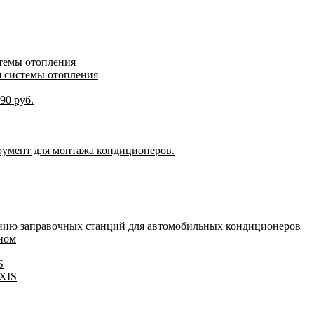
стемы отопления
я системы отопления
90 руб.
румент для монтажа кондиционеров.
нию заправочных станций для автомобильных кондиционеров
оном
S
IXIS