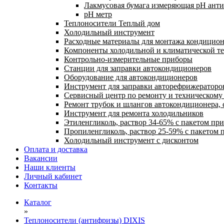
Лакмусовая бумага измеряющая pH антиф
pH метр
Теплоносители Теплый дом
Холодильный инструмент
Расходные материалы для монтажа кондицион
Компоненты холодильной и климатической т
Контрольно-измерительные приборы
Станции для заправки автокондиционеров
Оборудование для автокондиционеров
Инструмент для заправки авторефрижераторо
Сервисный центр по ремонту и техническом
Ремонт трубок и шлангов автокондиционера, 
Инструмент для ремонта холодильников
Этиленгликоль, раствор 34-65% с пакетом пр
Пропиленгликоль, раствор 25-59% с пакетом 
Холодильный инструмент с дисконтом
Оплата и доставка
Вакансии
Наши клиенты
Личный кабинет
Контакты
Каталог
»
Теплоносители (антифризы) DIXIS