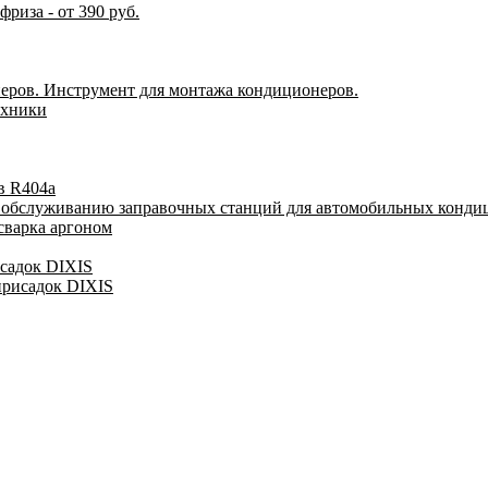
риза - от 390 руб.
еров. Инструмент для монтажа кондиционеров.
ехники
в R404a
у обслуживанию заправочных станций для автомобильных конди
сварка аргоном
исадок DIXIS
присадок DIXIS