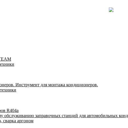
-TEAM
техники
онеров. Инструмент для монтажа кондиционеров.
 техники
ров R404a
му обслуживанию заправочных станций для автомобильных кон
, сварка аргоном