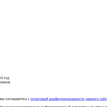
16 год
азинов
вы соглашаетесь с
политикой конфиденциальности данного сайт
йт носит исключительно информационный характер и ни при как