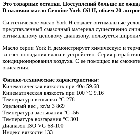
Это товарные остатки. Поступлений больше не ожид
В наличии масло Genuine York Oil H, обьем 20 литров
Синтетическое масло York H создает оптимальные услов
представленный смазочный материал существенно снижа
оптимальному ценовому диапазону, пользуется широким
Масло серии York H демонстрирует химическую и терми
за счет попадания влаги в устройство. Серия разработ
кондиционирования воздуха. С ее помощью вы сможете 
окисления.
Физико-технические характеристики:
Кинематическая вязкость при 40o 59.68
Кинематическая вязкость при 100 °С 9.16
Температура вспышки °С 278
Удельный вес , кг/м 3 869
Температура застывания °С -56
Температура возгарания °С 301
Диапазон ISO VG 68-100
Индекс вязкости 133