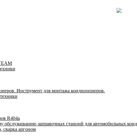
-TEAM
техники
онеров. Инструмент для монтажа кондиционеров.
 техники
ров R404a
му обслуживанию заправочных станций для автомобильных кон
, сварка аргоном