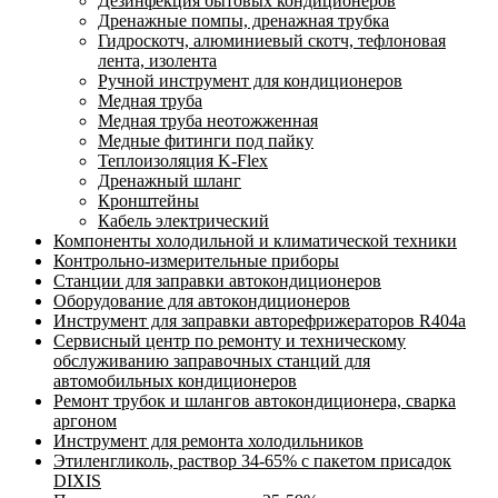
Дезинфекция бытовых кондиционеров
Дренажные помпы, дренажная трубка
Гидроскотч, алюминиевый скотч, тефлоновая
лента, изолента
Ручной инструмент для кондиционеров
Медная труба
Медная труба неотожженная
Медные фитинги под пайку
Теплоизоляция K-Flex
Дренажный шланг
Кронштейны
Кабель электрический
Компоненты холодильной и климатической техники
Контрольно-измерительные приборы
Станции для заправки автокондиционеров
Оборудование для автокондиционеров
Инструмент для заправки авторефрижераторов R404a
Сервисный центр по ремонту и техническому
обслуживанию заправочных станций для
автомобильных кондиционеров
Ремонт трубок и шлангов автокондиционера, сварка
аргоном
Инструмент для ремонта холодильников
Этиленгликоль, раствор 34-65% с пакетом присадок
DIXIS