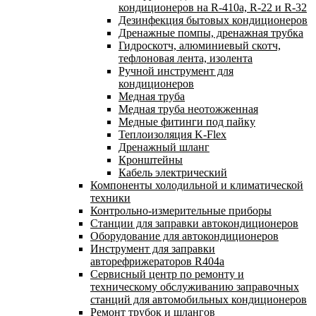
кондиционеров на R-410а, R-22 и R-32
Дезинфекция бытовых кондиционеров
Дренажные помпы, дренажная трубка
Гидроскотч, алюминиевый скотч,
тефлоновая лента, изолента
Ручной инструмент для
кондиционеров
Медная труба
Медная труба неотожженная
Медные фитинги под пайку
Теплоизоляция K-Flex
Дренажный шланг
Кронштейны
Кабель электрический
Компоненты холодильной и климатической
техники
Контрольно-измерительные приборы
Станции для заправки автокондиционеров
Оборудование для автокондиционеров
Инструмент для заправки
авторефрижераторов R404a
Сервисный центр по ремонту и
техническому обслуживанию заправочных
станций для автомобильных кондиционеров
Ремонт трубок и шлангов