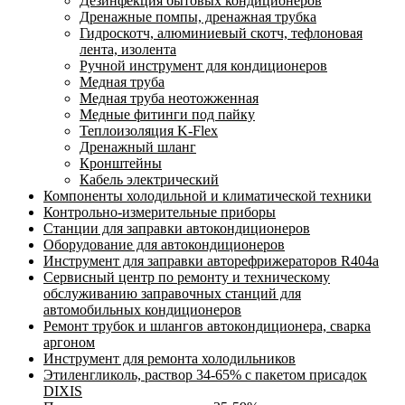
Дезинфекция бытовых кондиционеров
Дренажные помпы, дренажная трубка
Гидроскотч, алюминиевый скотч, тефлоновая
лента, изолента
Ручной инструмент для кондиционеров
Медная труба
Медная труба неотожженная
Медные фитинги под пайку
Теплоизоляция K-Flex
Дренажный шланг
Кронштейны
Кабель электрический
Компоненты холодильной и климатической техники
Контрольно-измерительные приборы
Станции для заправки автокондиционеров
Оборудование для автокондиционеров
Инструмент для заправки авторефрижераторов R404a
Сервисный центр по ремонту и техническому
обслуживанию заправочных станций для
автомобильных кондиционеров
Ремонт трубок и шлангов автокондиционера, сварка
аргоном
Инструмент для ремонта холодильников
Этиленгликоль, раствор 34-65% с пакетом присадок
DIXIS