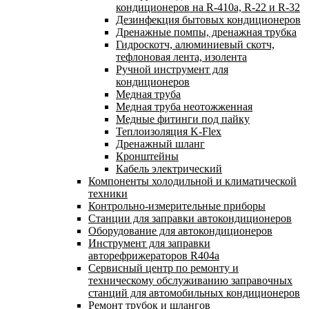
кондиционеров на R-410а, R-22 и R-32
Дезинфекция бытовых кондиционеров
Дренажные помпы, дренажная трубка
Гидроскотч, алюминиевый скотч,
тефлоновая лента, изолента
Ручной инструмент для
кондиционеров
Медная труба
Медная труба неотожженная
Медные фитинги под пайку
Теплоизоляция K-Flex
Дренажный шланг
Кронштейны
Кабель электрический
Компоненты холодильной и климатической
техники
Контрольно-измерительные приборы
Станции для заправки автокондиционеров
Оборудование для автокондиционеров
Инструмент для заправки
авторефрижераторов R404a
Сервисный центр по ремонту и
техническому обслуживанию заправочных
станций для автомобильных кондиционеров
Ремонт трубок и шлангов