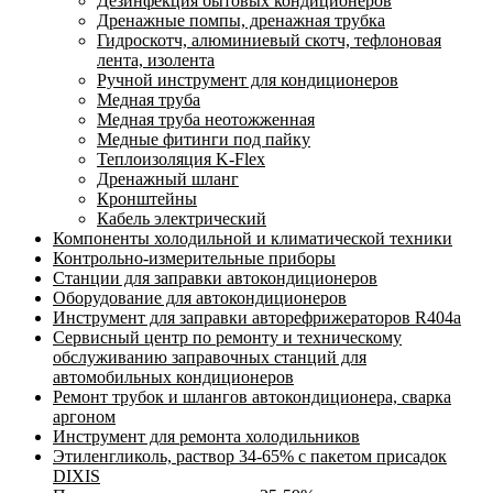
Дезинфекция бытовых кондиционеров
Дренажные помпы, дренажная трубка
Гидроскотч, алюминиевый скотч, тефлоновая
лента, изолента
Ручной инструмент для кондиционеров
Медная труба
Медная труба неотожженная
Медные фитинги под пайку
Теплоизоляция K-Flex
Дренажный шланг
Кронштейны
Кабель электрический
Компоненты холодильной и климатической техники
Контрольно-измерительные приборы
Станции для заправки автокондиционеров
Оборудование для автокондиционеров
Инструмент для заправки авторефрижераторов R404a
Сервисный центр по ремонту и техническому
обслуживанию заправочных станций для
автомобильных кондиционеров
Ремонт трубок и шлангов автокондиционера, сварка
аргоном
Инструмент для ремонта холодильников
Этиленгликоль, раствор 34-65% с пакетом присадок
DIXIS