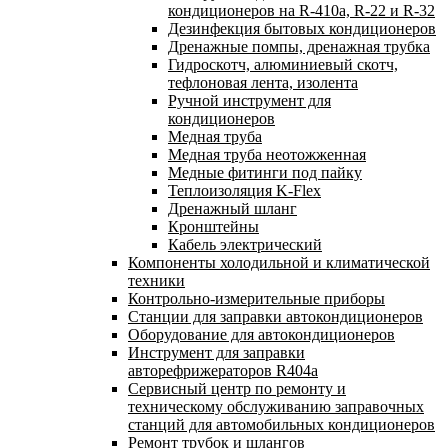
кондиционеров на R-410а, R-22 и R-32
Дезинфекция бытовых кондиционеров
Дренажные помпы, дренажная трубка
Гидроскотч, алюминиевый скотч,
тефлоновая лента, изолента
Ручной инструмент для
кондиционеров
Медная труба
Медная труба неотожженная
Медные фитинги под пайку
Теплоизоляция K-Flex
Дренажный шланг
Кронштейны
Кабель электрический
Компоненты холодильной и климатической
техники
Контрольно-измерительные приборы
Станции для заправки автокондиционеров
Оборудование для автокондиционеров
Инструмент для заправки
авторефрижераторов R404a
Сервисный центр по ремонту и
техническому обслуживанию заправочных
станций для автомобильных кондиционеров
Ремонт трубок и шлангов