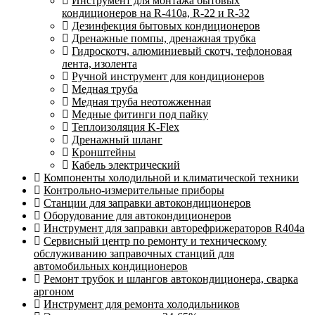
Инструмент для монтажа бытовых
кондиционеров на R-410а, R-22 и R-32
Дезинфекция бытовых кондиционеров
Дренажные помпы, дренажная трубка
Гидроскотч, алюминиевый скотч, тефлоновая
лента, изолента
Ручной инструмент для кондиционеров
Медная труба
Медная труба неотожженная
Медные фитинги под пайку
Теплоизоляция K-Flex
Дренажный шланг
Кронштейны
Кабель электрический
Компоненты холодильной и климатической техники
Контрольно-измерительные приборы
Станции для заправки автокондиционеров
Оборудование для автокондиционеров
Инструмент для заправки авторефрижераторов R404a
Сервисный центр по ремонту и техническому
обслуживанию заправочных станций для
автомобильных кондиционеров
Ремонт трубок и шлангов автокондиционера, сварка
аргоном
Инструмент для ремонта холодильников