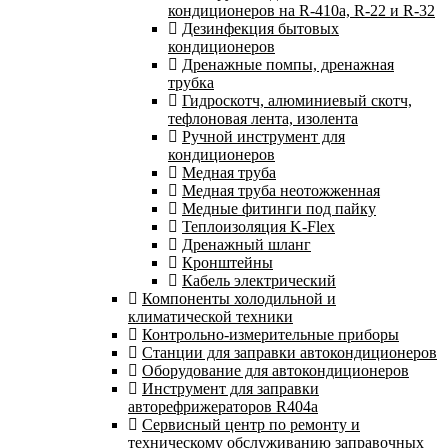
кондиционеров на R-410а, R-22 и R-32
Дезинфекция бытовых
кондиционеров
Дренажные помпы, дренажная
трубка
Гидроскотч, алюминиевый скотч,
тефлоновая лента, изолента
Ручной инструмент для
кондиционеров
Медная труба
Медная труба неотожженная
Медные фитинги под пайку
Теплоизоляция K-Flex
Дренажный шланг
Кронштейны
Кабель электрический
Компоненты холодильной и
климатической техники
Контрольно-измерительные приборы
Станции для заправки автокондиционеров
Оборудование для автокондиционеров
Инструмент для заправки
авторефрижераторов R404a
Сервисный центр по ремонту и
техническому обслуживанию заправочных