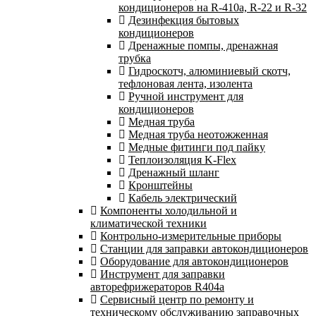
кондиционеров на R-410а, R-22 и R-32
Дезинфекция бытовых
кондиционеров
Дренажные помпы, дренажная
трубка
Гидроскотч, алюминиевый скотч,
тефлоновая лента, изолента
Ручной инструмент для
кондиционеров
Медная труба
Медная труба неотожженная
Медные фитинги под пайку
Теплоизоляция K-Flex
Дренажный шланг
Кронштейны
Кабель электрический
Компоненты холодильной и
климатической техники
Контрольно-измерительные приборы
Станции для заправки автокондиционеров
Оборудование для автокондиционеров
Инструмент для заправки
авторефрижераторов R404a
Сервисный центр по ремонту и
техническому обслуживанию заправочных