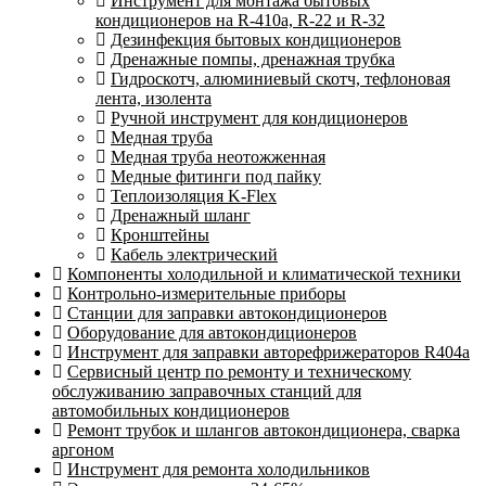
Инструмент для монтажа бытовых
кондиционеров на R-410а, R-22 и R-32
Дезинфекция бытовых кондиционеров
Дренажные помпы, дренажная трубка
Гидроскотч, алюминиевый скотч, тефлоновая
лента, изолента
Ручной инструмент для кондиционеров
Медная труба
Медная труба неотожженная
Медные фитинги под пайку
Теплоизоляция K-Flex
Дренажный шланг
Кронштейны
Кабель электрический
Компоненты холодильной и климатической техники
Контрольно-измерительные приборы
Станции для заправки автокондиционеров
Оборудование для автокондиционеров
Инструмент для заправки авторефрижераторов R404a
Сервисный центр по ремонту и техническому
обслуживанию заправочных станций для
автомобильных кондиционеров
Ремонт трубок и шлангов автокондиционера, сварка
аргоном
Инструмент для ремонта холодильников