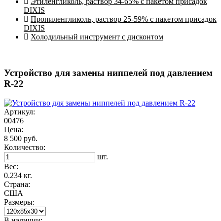
Этиленгликоль, раствор 34-65% с пакетом присадок
DIXIS
Пропиленгликоль, раствор 25-59% с пакетом присадок
DIXIS
Холодильный инструмент с дисконтом
Устройство для замены ниппелей под давлением
R-22
Артикул:
00476
Цена:
8 500 руб.
Количество:
шт.
Вес:
0.234 кг.
Страна:
США
Размеры:
В наличии: