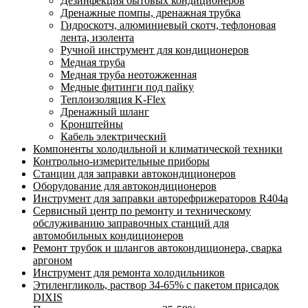
Дезинфекция бытовых кондиционеров
Дренажные помпы, дренажная трубка
Гидроскотч, алюминиевый скотч, тефлоновая
лента, изолента
Ручной инструмент для кондиционеров
Медная труба
Медная труба неотожженная
Медные фитинги под пайку
Теплоизоляция K-Flex
Дренажный шланг
Кронштейны
Кабель электрический
Компоненты холодильной и климатической техники
Контрольно-измерительные приборы
Станции для заправки автокондиционеров
Оборудование для автокондиционеров
Инструмент для заправки авторефрижераторов R404a
Сервисный центр по ремонту и техническому
обслуживанию заправочных станций для
автомобильных кондиционеров
Ремонт трубок и шлангов автокондиционера, сварка
аргоном
Инструмент для ремонта холодильников
Этиленгликоль, раствор 34-65% с пакетом присадок
DIXIS