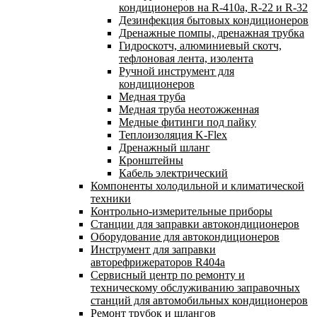
кондиционеров на R-410а, R-22 и R-32
Дезинфекция бытовых кондиционеров
Дренажные помпы, дренажная трубка
Гидроскотч, алюминиевый скотч,
тефлоновая лента, изолента
Ручной инструмент для
кондиционеров
Медная труба
Медная труба неотожженная
Медные фитинги под пайку
Теплоизоляция K-Flex
Дренажный шланг
Кронштейны
Кабель электрический
Компоненты холодильной и климатической
техники
Контрольно-измерительные приборы
Станции для заправки автокондиционеров
Оборудование для автокондиционеров
Инструмент для заправки
авторефрижераторов R404a
Сервисный центр по ремонту и
техническому обслуживанию заправочных
станций для автомобильных кондиционеров
Ремонт трубок и шлангов