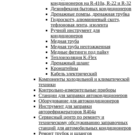
кондиционеров на R-410а, R-22 и R-32
Дезинфекция бытовых кондиционеров
Дренажные помпы, дренажная трубка
Гидроскотч, алюминиевый скотч,
тефлоновая лента, изолента
Ручной инструмент для
кондиционеров
Медная труба
Медная труба неотожженная
Медные фитинги под пайку
Теплоизоляция K-Flex
Дренажный шланг
Кронштейны
Кабель электрический
Компоненты холодильной и климатической
техники
Контрольно-измерительные приборы
Станции для заправки автокондиционеров
Оборудование для автокондиционеров
Инструмент для заправки
авторефрижераторов R404a
Сервисный центр по ремонту и
техническому обслуживанию заправочных
станций для автомобильных кондиционеров
Ремонт трубок и шлангов