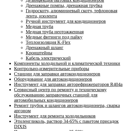
Дезинфекция бытовых кондиционеров
Дренажные помпы, дренажная трубка
Гидроскотч, алюминиевый скотч, тефлоновая
лента, изолента
Ручной инструмент для кондиционеров
Медная труба
Медная труба неотожженная
Медные фитинги под пайку
Теплоизоляция K-Flex
Дренажный шланг
Кронштейны
Кабель электрический
Компоненты холодильной и климатической техники
Контрольно-измерительные приборы
Станции для заправки автокондиционеров
Оборудование для автокондиционеров
Инструмент для заправки авторефрижераторов R404a
Сервисный центр по ремонту и техническому
обслуживанию заправочных станций для
автомобильных кондиционеров
Ремонт трубок и шлангов автокондиционера, сварка
аргоном
Инструмент для ремонта холодильников
Этиленгликоль, раствор 34-65% с пакетом присадок
DIXIS