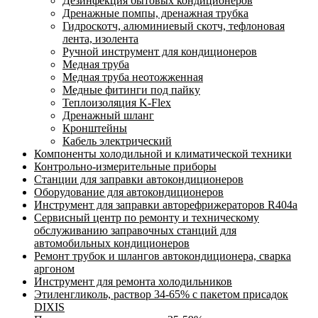
Дезинфекция бытовых кондиционеров
Дренажные помпы, дренажная трубка
Гидроскотч, алюминиевый скотч, тефлоновая
лента, изолента
Ручной инструмент для кондиционеров
Медная труба
Медная труба неотожженная
Медные фитинги под пайку
Теплоизоляция K-Flex
Дренажный шланг
Кронштейны
Кабель электрический
Компоненты холодильной и климатической техники
Контрольно-измерительные приборы
Станции для заправки автокондиционеров
Оборудование для автокондиционеров
Инструмент для заправки авторефрижераторов R404a
Сервисный центр по ремонту и техническому
обслуживанию заправочных станций для
автомобильных кондиционеров
Ремонт трубок и шлангов автокондиционера, сварка
аргоном
Инструмент для ремонта холодильников
Этиленгликоль, раствор 34-65% с пакетом присадок
DIXIS