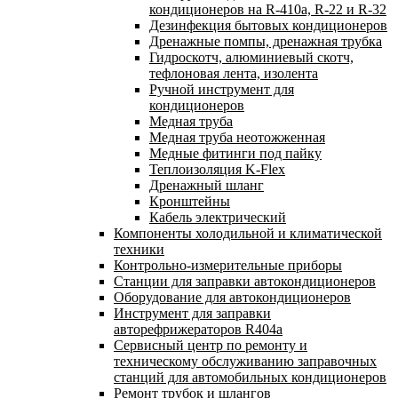
кондиционеров на R-410а, R-22 и R-32
Дезинфекция бытовых кондиционеров
Дренажные помпы, дренажная трубка
Гидроскотч, алюминиевый скотч,
тефлоновая лента, изолента
Ручной инструмент для
кондиционеров
Медная труба
Медная труба неотожженная
Медные фитинги под пайку
Теплоизоляция K-Flex
Дренажный шланг
Кронштейны
Кабель электрический
Компоненты холодильной и климатической
техники
Контрольно-измерительные приборы
Станции для заправки автокондиционеров
Оборудование для автокондиционеров
Инструмент для заправки
авторефрижераторов R404a
Сервисный центр по ремонту и
техническому обслуживанию заправочных
станций для автомобильных кондиционеров
Ремонт трубок и шлангов