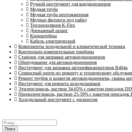
Ручной инструмент для кондиционеров
Медная труба
Медная труба неотожженная
Медные фитинги под пайку
Теплоизоляция K-Flex
Дренажный шланг
Кронштейны
Кабель электрический
Компоненты холодильной и климатической техники
Контрольно-измерительные приборы
Станции для заправки автокондиционеров
Оборудование для автокондиционеров
Инструмент для заправки авторефрижераторов R404a
Сервисный центр по ремонту и техническому обслужи
Ремонт трубок и шлангов автокондиционера, сварка ар
Инструмент для ремонта холодильников
Этиленгликоль, раствор 34-65% с пакетом присадок DI
Пропиленгликоль, раствор 25-59% с пакетом присадок
Холодильный инструмент с дисконтом
Поиск