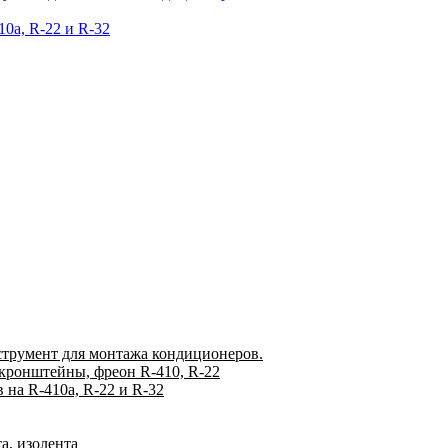
0а, R-22 и R-32
струмент для монтажа кондиционеров.
 кронштейны, фреон R-410, R-22
на R-410а, R-22 и R-32
а, изолента