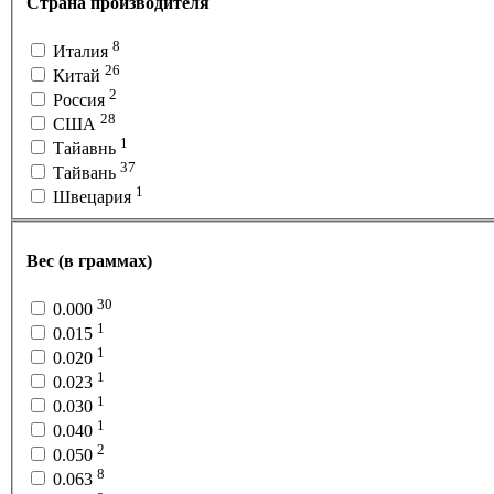
Страна производителя
8
Италия
26
Китай
2
Россия
28
США
1
Тайавнь
37
Тайвань
1
Швецария
Вес (в граммах)
30
0.000
1
0.015
1
0.020
1
0.023
1
0.030
1
0.040
2
0.050
8
0.063