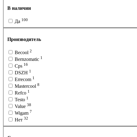
В наличии
100
Да
Производитель
2
Becool
1
Bernzomatic
16
Cps
1
DSZH
1
Errecom
8
Mastercool
1
Refco
1
Testo
38
Value
7
Wigam
32
Нет