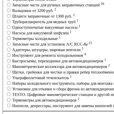
26
Запасные части для ручных заправочных станций
2
Вальцовки от 3200 руб.
2
Шланги заправочные от 1300 руб.
1
Труборасширитель для медных труб
1
Одноступенчатые вакуумные насосы
1
Насосы для вакуумной инфузии
1
Термометры холодильные
25
Запасные части для установок A/C RCC-8a
5
Адаптеры, штуцеры, шаровые вентили
4
Инструмент для ремонта холодильников
1
Быстросъемы, переходники для автокондиционеров
2
Манометрические коллектора для автокондиционеров
Щетки, гребенки для чистки и правки ребер теплообмен
1
Ультрафиолетовый течеискатель
Наборы холодильного инструмента, наборы для монтажа
Установки для откачки и сбора фреона из автокондицион
TESTO. Цифровые манометрические станции и другой ин
2
Термометры для автокондиционеров
Ниппели, депрессоры, инструмент для замены ниппелей