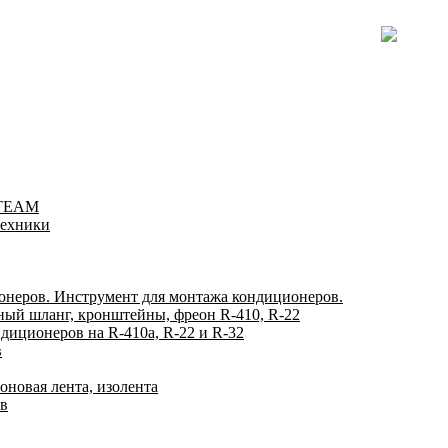
-TEAM
техники
онеров. Инструмент для монтажа кондиционеров.
ный шланг, кронштейны, фреон R-410, R-22
диционеров на R-410а, R-22 и R-32
в
оновая лента, изолента
ов