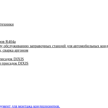
 техники
ров R404a
му обслуживанию заправочных станций для автомобильных кон
, сварка аргоном
присадок DIXIS
м присадок DIXIS
румент для монтажа кондиционеров.