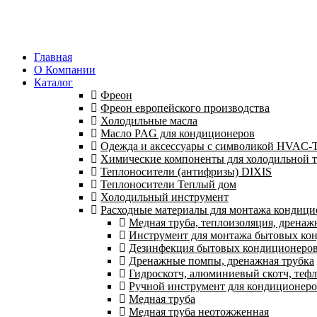
Главная
О Компании
Каталог
Фреон
Фреон европейского производства
Холодильные масла
Масло PAG для кондиционеров
Одежда и аксессуары с символикой HVAC
Химические компоненты для холодильной 
Теплоносители (антифризы) DIXIS
Теплоносители Теплый дом
Холодильный инструмент
Расходные материалы для монтажа кондици
Медная труба, теплоизоляция, дренаж
Инструмент для монтажа бытовых кон
Дезинфекция бытовых кондиционеро
Дренажные помпы, дренажная трубка
Гидроскотч, алюминиевый скотч, тефл
Ручной инструмент для кондиционер
Медная труба
Медная труба неотожженная