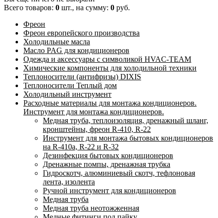
Всего товаров:
0
шт., на сумму:
0
руб.
Фреон
Фреон европейского производства
Холодильные масла
Масло PAG для кондиционеров
Одежда и аксессуары с символикой HVAC-TEAM
Химические компоненты для холодильной техники
Теплоносители (антифризы) DIXIS
Теплоносители Теплый дом
Холодильный инструмент
Расходные материалы для монтажа кондиционеров.
Инструмент для монтажа кондиционеров.
Медная труба, теплоизоляция, дренажный шланг,
кронштейны, фреон R-410, R-22
Инструмент для монтажа бытовых кондиционеров
на R-410а, R-22 и R-32
Дезинфекция бытовых кондиционеров
Дренажные помпы, дренажная трубка
Гидроскотч, алюминиевый скотч, тефлоновая
лента, изолента
Ручной инструмент для кондиционеров
Медная труба
Медная труба неотожженная
Медные фитинги под пайку