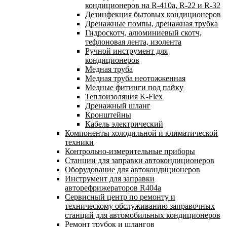
кондиционеров на R-410а, R-22 и R-32
Дезинфекция бытовых кондиционеров
Дренажные помпы, дренажная трубка
Гидроскотч, алюминиевый скотч,
тефлоновая лента, изолента
Ручной инструмент для
кондиционеров
Медная труба
Медная труба неотожженная
Медные фитинги под пайку
Теплоизоляция K-Flex
Дренажный шланг
Кронштейны
Кабель электрический
Компоненты холодильной и климатической
техники
Контрольно-измерительные приборы
Станции для заправки автокондиционеров
Оборудование для автокондиционеров
Инструмент для заправки
авторефрижераторов R404a
Сервисный центр по ремонту и
техническому обслуживанию заправочных
станций для автомобильных кондиционеров
Ремонт трубок и шлангов