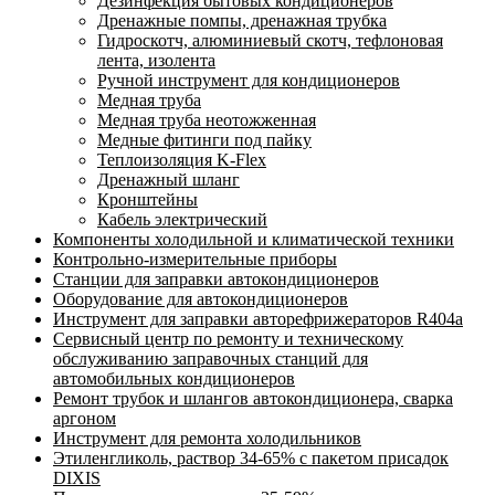
Дезинфекция бытовых кондиционеров
Дренажные помпы, дренажная трубка
Гидроскотч, алюминиевый скотч, тефлоновая
лента, изолента
Ручной инструмент для кондиционеров
Медная труба
Медная труба неотожженная
Медные фитинги под пайку
Теплоизоляция K-Flex
Дренажный шланг
Кронштейны
Кабель электрический
Компоненты холодильной и климатической техники
Контрольно-измерительные приборы
Станции для заправки автокондиционеров
Оборудование для автокондиционеров
Инструмент для заправки авторефрижераторов R404a
Сервисный центр по ремонту и техническому
обслуживанию заправочных станций для
автомобильных кондиционеров
Ремонт трубок и шлангов автокондиционера, сварка
аргоном
Инструмент для ремонта холодильников
Этиленгликоль, раствор 34-65% с пакетом присадок
DIXIS