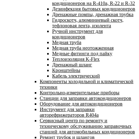
кондиционеров на R-410а, R-22 и R-32
Дезинфекция бытовых кондиционеров
Дренажные помпы, дренажная трубка
Гидроскотч, алюминиевый скотч,
тефлоновая лента, изолента
Ручной инструмент для
кондиционеров
Медная труба
Медная труба неотожженная
Медные фитинги под пайку
Теплоизоляция K-Flex
Дренажный шланг
Кронштейны
Кабель электрический
Компоненты холодильной и климатической
техники
Контрольно-измерительные приборы
Станции для заправки автокондиционеров
Оборудование для автокондиционеров
Инструмент для заправки
авторефрижераторов R404a
Сервисный центр по ремонту и
техническому обслуживанию заправочных
станций для автомобильных кондиционеров
Ремонт трубок и шлангов