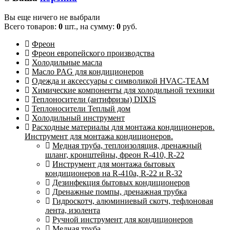
Вы еще ничего не выбрали
Всего товаров:
0
шт., на сумму:
0
руб.
Фреон
Фреон европейского производства
Холодильные масла
Масло PAG для кондиционеров
Одежда и аксессуары с символикой HVAC-TEAM
Химические компоненты для холодильной техники
Теплоносители (антифризы) DIXIS
Теплоносители Теплый дом
Холодильный инструмент
Расходные материалы для монтажа кондиционеров.
Инструмент для монтажа кондиционеров.
Медная труба, теплоизоляция, дренажный
шланг, кронштейны, фреон R-410, R-22
Инструмент для монтажа бытовых
кондиционеров на R-410а, R-22 и R-32
Дезинфекция бытовых кондиционеров
Дренажные помпы, дренажная трубка
Гидроскотч, алюминиевый скотч, тефлоновая
лента, изолента
Ручной инструмент для кондиционеров
Медная труба