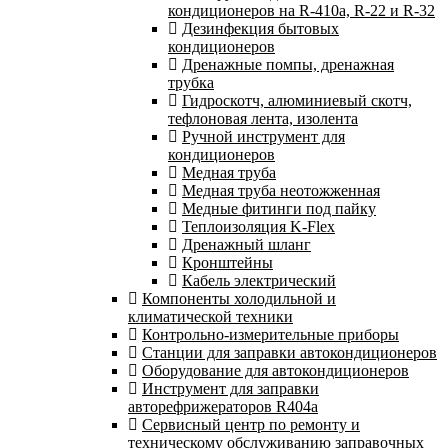
кондиционеров на R-410а, R-22 и R-32
Дезинфекция бытовых
кондиционеров
Дренажные помпы, дренажная
трубка
Гидроскотч, алюминиевый скотч,
тефлоновая лента, изолента
Ручной инструмент для
кондиционеров
Медная труба
Медная труба неотожженная
Медные фитинги под пайку
Теплоизоляция K-Flex
Дренажный шланг
Кронштейны
Кабель электрический
Компоненты холодильной и
климатической техники
Контрольно-измерительные приборы
Станции для заправки автокондиционеров
Оборудование для автокондиционеров
Инструмент для заправки
авторефрижераторов R404a
Сервисный центр по ремонту и
техническому обслуживанию заправочных