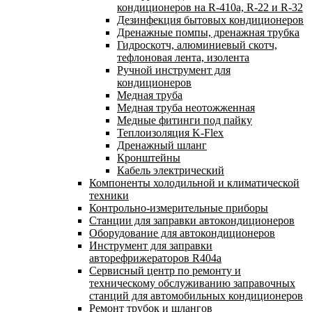
кондиционеров на R-410а, R-22 и R-32
Дезинфекция бытовых кондиционеров
Дренажные помпы, дренажная трубка
Гидроскотч, алюминиевый скотч,
тефлоновая лента, изолента
Ручной инструмент для
кондиционеров
Медная труба
Медная труба неотожженная
Медные фитинги под пайку
Теплоизоляция K-Flex
Дренажный шланг
Кронштейны
Кабель электрический
Компоненты холодильной и климатической
техники
Контрольно-измерительные приборы
Станции для заправки автокондиционеров
Оборудование для автокондиционеров
Инструмент для заправки
авторефрижераторов R404a
Сервисный центр по ремонту и
техническому обслуживанию заправочных
станций для автомобильных кондиционеров
Ремонт трубок и шлангов