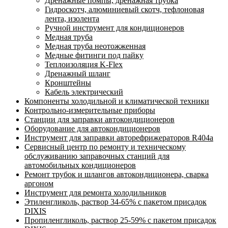
Дренажные помпы, дренажная трубка
Гидроскотч, алюминиевый скотч, тефлоновая
лента, изолента
Ручной инструмент для кондиционеров
Медная труба
Медная труба неотожженная
Медные фитинги под пайку
Теплоизоляция K-Flex
Дренажный шланг
Кронштейны
Кабель электрический
Компоненты холодильной и климатической техники
Контрольно-измерительные приборы
Станции для заправки автокондиционеров
Оборудование для автокондиционеров
Инструмент для заправки авторефрижераторов R404a
Сервисный центр по ремонту и техническому
обслуживанию заправочных станций для
автомобильных кондиционеров
Ремонт трубок и шлангов автокондиционера, сварка
аргоном
Инструмент для ремонта холодильников
Этиленгликоль, раствор 34-65% с пакетом присадок
DIXIS
Пропиленгликоль, раствор 25-59% с пакетом присадок