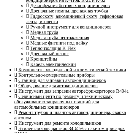
кондиционеров на R-410а, R-22 и R-32
Дезинфекция бытовых кондиционеров
Дренажные помпы, дренажная трубка
Гидроскотч, алюминиевый скотч, тефлоновая
лента, изолента
Ручной инструмент для кондиционеров
Медная труба
Медная труба неотожженная
Медные фитинги под пайку
Теплоизоляция K-Flex
Дренажный шланг
Кронштейны
Кабель электрический
Компоненты холодильной и климатической техники
Контрольно-измерительные приборы
Станции для заправки автокондиционеров
Оборудование для автокондиционеров
Инструмент для заправки авторефрижераторов R404a
Сервисный центр по ремонту и техническому
обслуживанию заправочных станций для
автомобильных кондиционеров
Ремонт трубок и шлангов автокондиционера, сварка
аргоном
Инструмент для ремонта холодильников
Этиленгликоль, раствор 34-65% с пакетом присадок