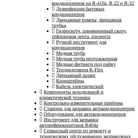
кондиционеров на R-410а, R-22 и R-32
Дезинфекция бытовых
кондиционеров
Дренажные помпы, дренажная
трубка
Гидроскотч, алюминиевый скотч,
тефлоновая лента, изолента
Ручной инструмент для
кондиционеров
Медная труба
Медная труба неотожженная
Медные фитинги под пайку
Теплоизоляция K-Flex
Дренажный шланг
Кронштейны
Кабель электрический
Компоненты холодильной и
климатической техники
Контрольно-измерительные приборы
Станции для заправки автокондиционеров
Оборудование для автокондиционеров
Инструмент для заправки
авторефрижераторов R404a
Сервисный центр по ремонту и
техническому обслуживанию заправочных