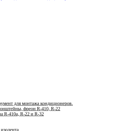
румент для монтажа кондиционеров.
ронштейны, фреон R-410, R-22
 R-410а, R-22 и R-32
 изолента