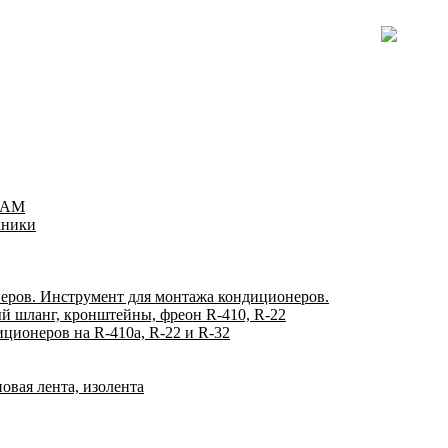
TEAM
хники
еров. Инструмент для монтажа кондиционеров.
й шланг, кронштейны, фреон R-410, R-22
ционеров на R-410а, R-22 и R-32
овая лента, изолента