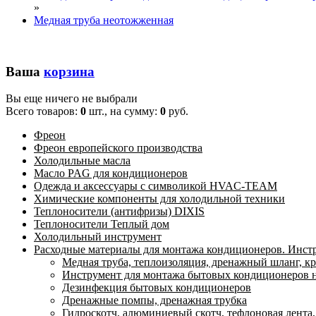
»
Медная труба неотожженная
Ваша
корзина
Вы еще ничего не выбрали
Всего товаров:
0
шт., на сумму:
0
руб.
Фреон
Фреон европейского производства
Холодильные масла
Масло PAG для кондиционеров
Одежда и аксессуары с символикой HVAC-TEAM
Химические компоненты для холодильной техники
Теплоносители (антифризы) DIXIS
Теплоносители Теплый дом
Холодильный инструмент
Расходные материалы для монтажа кондиционеров. Инст
Медная труба, теплоизоляция, дренажный шланг, к
Инструмент для монтажа бытовых кондиционеров на
Дезинфекция бытовых кондиционеров
Дренажные помпы, дренажная трубка
Гидроскотч, алюминиевый скотч, тефлоновая лента,