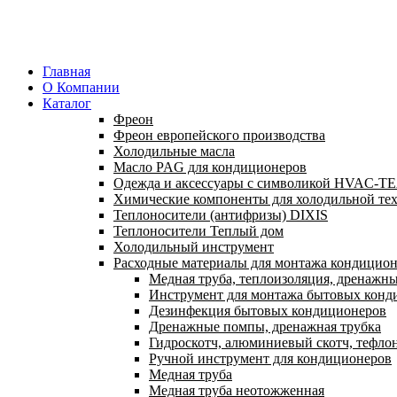
Главная
О Компании
Каталог
Фреон
Фреон европейского производства
Холодильные масла
Масло PAG для кондиционеров
Одежда и аксессуары с символикой HVAC-
Химические компоненты для холодильной те
Теплоносители (антифризы) DIXIS
Теплоносители Теплый дом
Холодильный инструмент
Расходные материалы для монтажа кондицион
Медная труба, теплоизоляция, дренажны
Инструмент для монтажа бытовых конди
Дезинфекция бытовых кондиционеров
Дренажные помпы, дренажная трубка
Гидроскотч, алюминиевый скотч, тефлон
Ручной инструмент для кондиционеров
Медная труба
Медная труба неотожженная