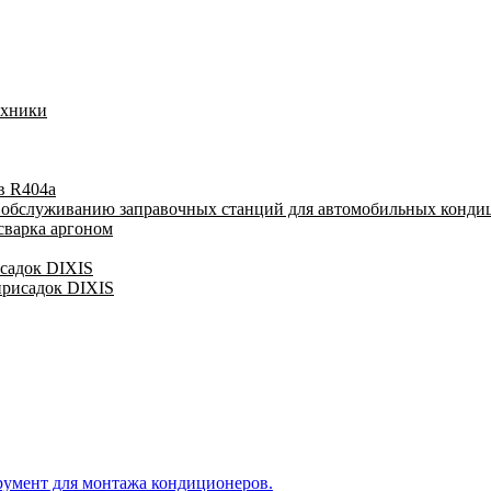
ехники
в R404a
у обслуживанию заправочных станций для автомобильных конди
сварка аргоном
исадок DIXIS
присадок DIXIS
румент для монтажа кондиционеров.