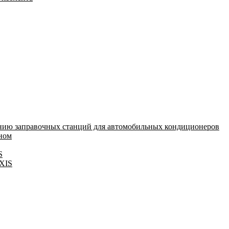
нию заправочных станций для автомобильных кондиционеров
оном
S
IXIS