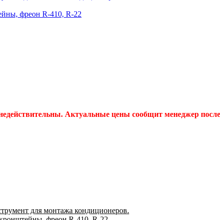
йны, фреон R-410, R-22
 недействительны. Актуальные цены сообщит менеджер после 
струмент для монтажа кондиционеров.
 кронштейны, фреон R-410, R-22