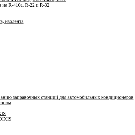
на R-410а, R-22 и R-32
а, изолента
ванию заправочных станций для автомобильных кондиционеров
гоном
XIS
 DIXIS