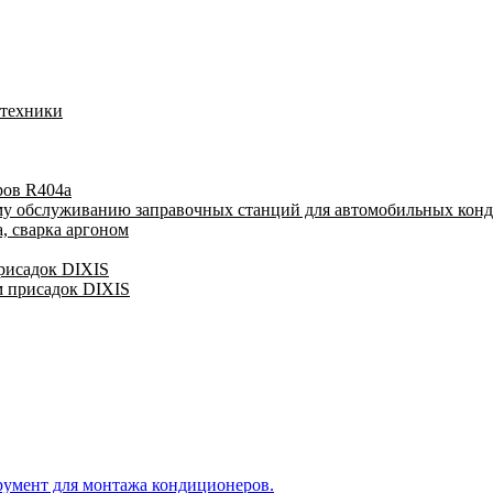
 техники
ров R404a
му обслуживанию заправочных станций для автомобильных кон
, сварка аргоном
присадок DIXIS
м присадок DIXIS
румент для монтажа кондиционеров.