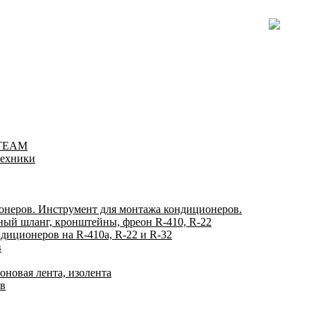
-TEAM
техники
онеров. Инструмент для монтажа кондиционеров.
ный шланг, кронштейны, фреон R-410, R-22
диционеров на R-410а, R-22 и R-32
в
оновая лента, изолента
ов