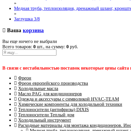
»
Медная труба, теплоизоляция, дренажный шланг, кронште
»
Заглушка 3/8
Ваша
корзина
Вы еще ничего не выбрали
Всего товаров:
0
шт., на сумму:
0
руб.
В связи с нестабильностью поставок некоторые цены сайта
Фреон
Фреон европейского производства
Холодильные масла
Масло PAG для кондиционеров
Одежда и аксессуары с символикой HVAC-TEAM
Химические компоненты для холодильной техники
Теплоносители (антифризы) DIXIS
Теплоносители Теплый дом
Холодильный инструмент
Расходные материалы для монтажа кондиционеров. Ин
Медная труба, теплоизоляция, дренажный шланг,