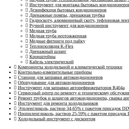
Инструмент для монтажа бытовых кондиционеров 
Дезинфекция бытовых кондиционеров
Дренажные помпы, дренажная трубка
Гидроскотч, алюминиевый скотч, тефлоновая лент
Ручной инструмент для кондиционеров
Медная труба
Медная труба неотожженная
Медные фитинги под пайку
Теплоизоляция K-Flex
Дренажный шланг
Кронштейны
Кабель электрический
Компоненты холодильной и климатической техники
Контрольно-измерительные приборы
Станции для заправки автокондиционеров
Оборудование для автокондиционеров
Инструмент для заправки авторефрижераторов R404a
Сервисный центр по ремонту и техническому обслужи
Ремонт трубок и шлангов автокондиционера, сварка ар
Инструмент для ремонта холодильников
Этиленгликоль, раствор 34-65% с пакетом присадок DI
Пропиленгликоль, раствор 25-59% с пакетом присадок
Холодильный инструмент с дисконтом