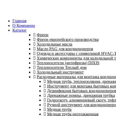
Главная
О Компании
Каталог
Фреон
Фреон европейского производства
Холодильные масла
Масло PAG для кондиционеров
Одежда и аксессуары с символикой HVAC
Химические компоненты для холодильной 
Теплоносители (антифризы) DIXIS
Теплоносители Теплый дом
Холодильный инструмент
Расходные материалы для монтажа кондици
Медная труба, теплоизоляция, дренаж
Инструмент для монтажа бытовых кон
Дезинфекция бытовых кондиционеро
Дренажные помпы, дренажная трубка
Гидроскотч, алюминиевый скотч, тефл
Ручной инструмент для кондиционер
Медная труба
Медная труба неотожженная