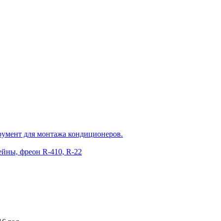
румент для монтажа кондиционеров.
йны, фреон R-410, R-22