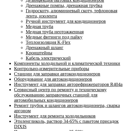
Дезинфекция бытовых кондиционеров
Дренажные помпы, дренажная трубка
Гидроскотч, алюминиевый скотч, тефлоновая
лента, изолента
Ручной инструмент для кондиционеров
Медная труба
Медная труба неотожженная
Медные фитинги под пайку
Теплоизоляция K-Flex
Дренажный шланг
Кронштейны
Кабель электрический
Компоненты холодильной и климатической техники
Контрольно-измерительные приборы
Станции для заправки автокондиционеров
Оборудование для автокондиционеров
Инструмент для заправки авторефрижераторов R404a
Сервисный центр по ремонту и техническому
обслуживанию заправочных станций для
автомобильных кондиционеров
Ремонт трубок и шлангов автокондиционера, сварка
аргоном
Инструмент для ремонта холодильников
Этиленгликоль, раствор 34-65% с пакетом присадок
DIXIS