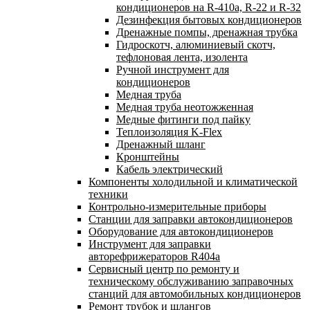
кондиционеров на R-410а, R-22 и R-32
Дезинфекция бытовых кондиционеров
Дренажные помпы, дренажная трубка
Гидроскотч, алюминиевый скотч,
тефлоновая лента, изолента
Ручной инструмент для
кондиционеров
Медная труба
Медная труба неотожженная
Медные фитинги под пайку
Теплоизоляция K-Flex
Дренажный шланг
Кронштейны
Кабель электрический
Компоненты холодильной и климатической
техники
Контрольно-измерительные приборы
Станции для заправки автокондиционеров
Оборудование для автокондиционеров
Инструмент для заправки
авторефрижераторов R404a
Сервисный центр по ремонту и
техническому обслуживанию заправочных
станций для автомобильных кондиционеров
Ремонт трубок и шлангов