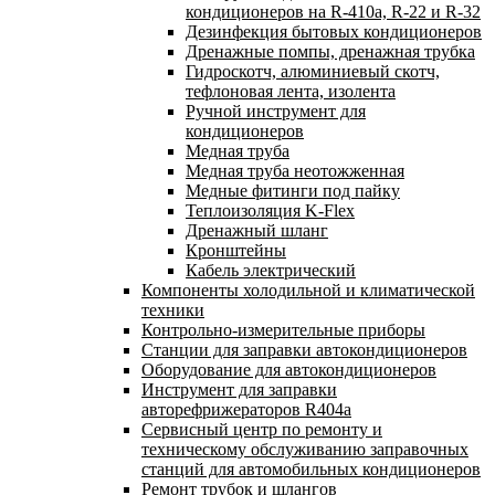
кондиционеров на R-410а, R-22 и R-32
Дезинфекция бытовых кондиционеров
Дренажные помпы, дренажная трубка
Гидроскотч, алюминиевый скотч,
тефлоновая лента, изолента
Ручной инструмент для
кондиционеров
Медная труба
Медная труба неотожженная
Медные фитинги под пайку
Теплоизоляция K-Flex
Дренажный шланг
Кронштейны
Кабель электрический
Компоненты холодильной и климатической
техники
Контрольно-измерительные приборы
Станции для заправки автокондиционеров
Оборудование для автокондиционеров
Инструмент для заправки
авторефрижераторов R404a
Сервисный центр по ремонту и
техническому обслуживанию заправочных
станций для автомобильных кондиционеров
Ремонт трубок и шлангов