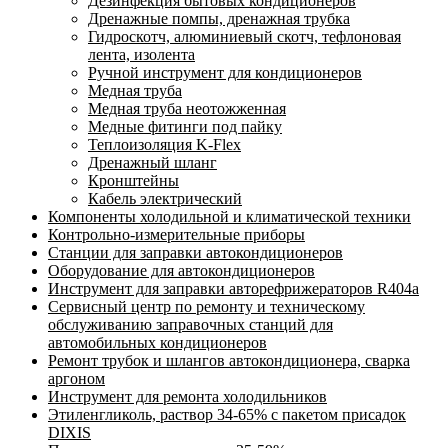
Дезинфекция бытовых кондиционеров
Дренажные помпы, дренажная трубка
Гидроскотч, алюминиевый скотч, тефлоновая
лента, изолента
Ручной инструмент для кондиционеров
Медная труба
Медная труба неотожженная
Медные фитинги под пайку
Теплоизоляция K-Flex
Дренажный шланг
Кронштейны
Кабель электрический
Компоненты холодильной и климатической техники
Контрольно-измерительные приборы
Станции для заправки автокондиционеров
Оборудование для автокондиционеров
Инструмент для заправки авторефрижераторов R404a
Сервисный центр по ремонту и техническому
обслуживанию заправочных станций для
автомобильных кондиционеров
Ремонт трубок и шлангов автокондиционера, сварка
аргоном
Инструмент для ремонта холодильников
Этиленгликоль, раствор 34-65% с пакетом присадок
DIXIS