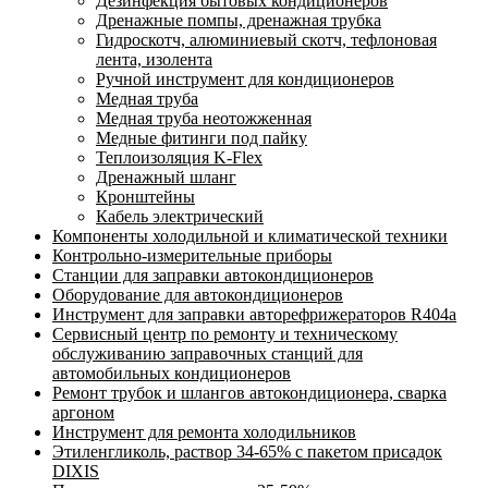
Дезинфекция бытовых кондиционеров
Дренажные помпы, дренажная трубка
Гидроскотч, алюминиевый скотч, тефлоновая
лента, изолента
Ручной инструмент для кондиционеров
Медная труба
Медная труба неотожженная
Медные фитинги под пайку
Теплоизоляция K-Flex
Дренажный шланг
Кронштейны
Кабель электрический
Компоненты холодильной и климатической техники
Контрольно-измерительные приборы
Станции для заправки автокондиционеров
Оборудование для автокондиционеров
Инструмент для заправки авторефрижераторов R404a
Сервисный центр по ремонту и техническому
обслуживанию заправочных станций для
автомобильных кондиционеров
Ремонт трубок и шлангов автокондиционера, сварка
аргоном
Инструмент для ремонта холодильников
Этиленгликоль, раствор 34-65% с пакетом присадок
DIXIS