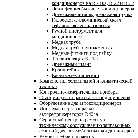
кондиционеров на R-410а, R-22 и R-32
Дезинфекция бытовых кондиционеров
Дренажные помпы, дренажная трубка
Гидроскотч, алюминиевый скотч,
тефлоновая лента, изолента
Ручной инструмент для
кондиционеров
Медная труба
Медная труба неотожженная
Медные фитинги под пайку
Теплоизоляция K-Flex
Дренажный шланг
Кронштейны
Кабель электрический
Компоненты холодильной и климатической
техники
Контрольно-измерительные приборы
Станции для заправки автокондиционеров
Оборудование для автокондиционеров
Инструмент для заправки
авторефрижераторов R404a
Сервисный центр по ремонту и
техническому обслуживанию заправочных
станций для автомобильных кондиционеров
Ремонт трубок и шлангов