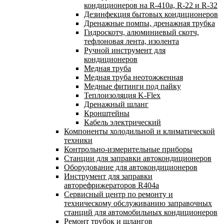
кондиционеров на R-410а, R-22 и R-32
Дезинфекция бытовых кондиционеров
Дренажные помпы, дренажная трубка
Гидроскотч, алюминиевый скотч,
тефлоновая лента, изолента
Ручной инструмент для
кондиционеров
Медная труба
Медная труба неотожженная
Медные фитинги под пайку
Теплоизоляция K-Flex
Дренажный шланг
Кронштейны
Кабель электрический
Компоненты холодильной и климатической
техники
Контрольно-измерительные приборы
Станции для заправки автокондиционеров
Оборудование для автокондиционеров
Инструмент для заправки
авторефрижераторов R404a
Сервисный центр по ремонту и
техническому обслуживанию заправочных
станций для автомобильных кондиционеров
Ремонт трубок и шлангов