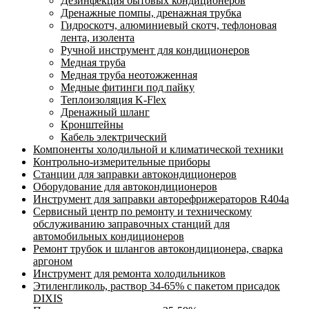
Дезинфекция бытовых кондиционеров
Дренажные помпы, дренажная трубка
Гидроскотч, алюминиевый скотч, тефлоновая
лента, изолента
Ручной инструмент для кондиционеров
Медная труба
Медная труба неотожженная
Медные фитинги под пайку
Теплоизоляция K-Flex
Дренажный шланг
Кронштейны
Кабель электрический
Компоненты холодильной и климатической техники
Контрольно-измерительные приборы
Станции для заправки автокондиционеров
Оборудование для автокондиционеров
Инструмент для заправки авторефрижераторов R404a
Сервисный центр по ремонту и техническому
обслуживанию заправочных станций для
автомобильных кондиционеров
Ремонт трубок и шлангов автокондиционера, сварка
аргоном
Инструмент для ремонта холодильников
Этиленгликоль, раствор 34-65% с пакетом присадок
DIXIS