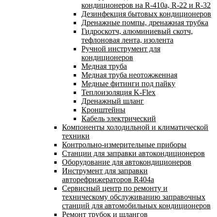
кондиционеров на R-410а, R-22 и R-32
Дезинфекция бытовых кондиционеров
Дренажные помпы, дренажная трубка
Гидроскотч, алюминиевый скотч,
тефлоновая лента, изолента
Ручной инструмент для
кондиционеров
Медная труба
Медная труба неотожженная
Медные фитинги под пайку
Теплоизоляция K-Flex
Дренажный шланг
Кронштейны
Кабель электрический
Компоненты холодильной и климатической
техники
Контрольно-измерительные приборы
Станции для заправки автокондиционеров
Оборудование для автокондиционеров
Инструмент для заправки
авторефрижераторов R404a
Сервисный центр по ремонту и
техническому обслуживанию заправочных
станций для автомобильных кондиционеров
Ремонт трубок и шлангов