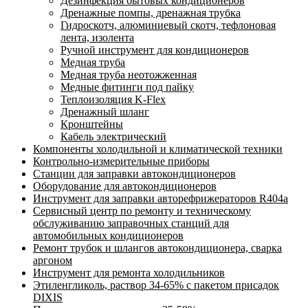
Дезинфекция бытовых кондиционеров
Дренажные помпы, дренажная трубка
Гидроскотч, алюминиевый скотч, тефлоновая
лента, изолента
Ручной инструмент для кондиционеров
Медная труба
Медная труба неотожженная
Медные фитинги под пайку
Теплоизоляция K-Flex
Дренажный шланг
Кронштейны
Кабель электрический
Компоненты холодильной и климатической техники
Контрольно-измерительные приборы
Станции для заправки автокондиционеров
Оборудование для автокондиционеров
Инструмент для заправки авторефрижераторов R404a
Сервисный центр по ремонту и техническому
обслуживанию заправочных станций для
автомобильных кондиционеров
Ремонт трубок и шлангов автокондиционера, сварка
аргоном
Инструмент для ремонта холодильников
Этиленгликоль, раствор 34-65% с пакетом присадок
DIXIS