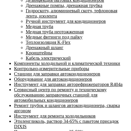
Дезинфекция бытовых кондиционеров
Дренажные помпы, дренажная трубка
Гидроскотч, алюминиевый скотч, тефлоновая
лента, изолента
Ручной инструмент для кондиционеров
Медная труба
Медная труба неотожженная
Медные фитинги под пайку
Теплоизоляция K-Flex
Дренажный шланг
Кронштейны
Кабель электрический
Компоненты холодильной и климатической техники
Контрольно-измерительные приборы
Станции для заправки автокондиционеров
Оборудование для автокондиционеров
Инструмент для заправки авторефрижераторов R404a
Сервисный центр по ремонту и техническому
обслуживанию заправочных станций для
автомобильных кондиционеров
Ремонт трубок и шлангов автокондиционера, сварка
аргоном
Инструмент для ремонта холодильников
Этиленгликоль, раствор 34-65% с пакетом присадок
DIXIS