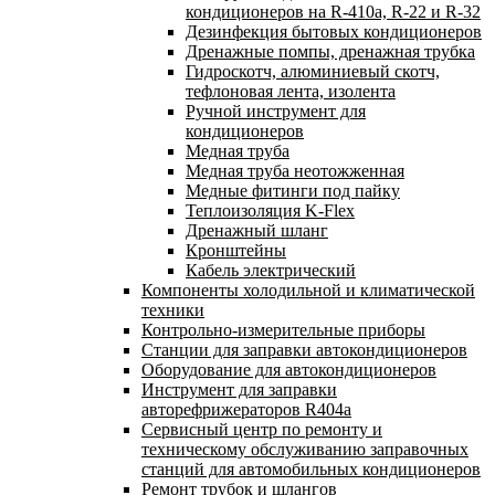
кондиционеров на R-410а, R-22 и R-32
Дезинфекция бытовых кондиционеров
Дренажные помпы, дренажная трубка
Гидроскотч, алюминиевый скотч,
тефлоновая лента, изолента
Ручной инструмент для
кондиционеров
Медная труба
Медная труба неотожженная
Медные фитинги под пайку
Теплоизоляция K-Flex
Дренажный шланг
Кронштейны
Кабель электрический
Компоненты холодильной и климатической
техники
Контрольно-измерительные приборы
Станции для заправки автокондиционеров
Оборудование для автокондиционеров
Инструмент для заправки
авторефрижераторов R404a
Сервисный центр по ремонту и
техническому обслуживанию заправочных
станций для автомобильных кондиционеров
Ремонт трубок и шлангов